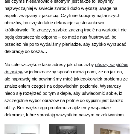
ale czymś niesamowicie istotnym jest także to, abyśmy
najzwyczajniej w świecie zwrócili dużo większą uwagę na
aspekt związany z jakością. Czyli nie kupujmy najtańszych
obrazów, bo często takie dekoracje są stosunkowo
krótkotrwałe. To znaczy, szybko zaczną tracić na wartości, nie
będą dostatecznie odporne – co może nas frustrować, bo
przecież nie po to wydaliśmy pieniądze, aby szybko wyrzucać
dekorację do kosza…
Na całe szczęście takie adresy jak chociażby
obrazy na płótnie
do pokoju
w jednoznaczny sposób mówią nam, że co jak co,
ale naprawdę nie powinniśmy mieć jakiegokolwiek problemu ze
znalezieniem czegoś na odpowiednim poziomie. Wystarczy
nieco się rozejrzeć po tym sklepie, aby uświadomić sobie, iż
szczególnie wybór obrazów na płótnie do sypialni jest bardzo
obfity. Bez większego problemu znajdziemy wspaniałe
dekoracje, które sprostają wszystkim naszym oczekiwaniom.