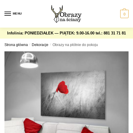
Skip
Skip
to
to
MENU
0
navigation
content
Infolinia: PONIEDZIAŁEK — PIĄTEK: 9.00-16.00
tel.: 881 31 71 81
Strona główna
/
Dekoracje
/
Obrazy na płótnie do pokoju