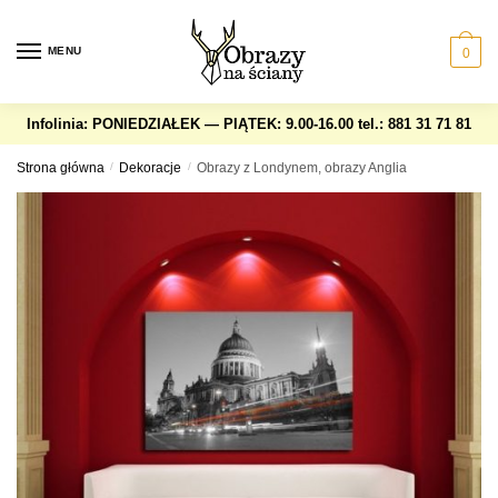
Skip
Skip
to
to
MENU
0
navigation
content
Infolinia: PONIEDZIAŁEK — PIĄTEK: 9.00-16.00
tel.: 881 31 71 81
Strona główna
/
Dekoracje
/
Obrazy z Londynem, obrazy Anglia