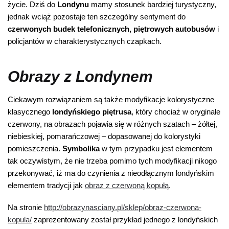
życie. Dziś do
Londynu
mamy stosunek bardziej turystyczny,
jednak wciąż pozostaje ten szczególny sentyment do
czerwonych budek telefonicznych, piętrowych autobusów
i
policjantów w charakterystycznych czapkach.
Obrazy z Londynem
Ciekawym rozwiązaniem są także modyfikacje kolorystyczne
klasycznego
londyńskiego piętrusa
, który chociaż w oryginale
czerwony, na obrazach pojawia się w różnych szatach – żółtej,
niebieskiej, pomarańczowej – dopasowanej do kolorystyki
pomieszczenia.
Symbolika
w tym przypadku jest elementem
tak oczywistym, że nie trzeba pomimo tych modyfikacji nikogo
przekonywać, iż ma do czynienia z nieodłącznym londyńskim
elementem tradycji jak
obraz z czerwoną kopułą
.
Na stronie
http://obrazynasciany.pl/sklep/obraz-czerwona-
kopula/
zaprezentowany został przykład jednego z londyńskich