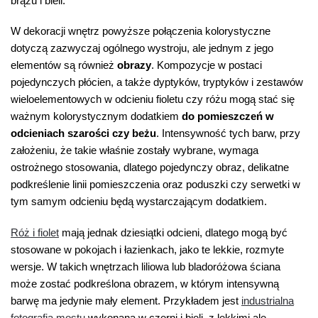
brązu i bieli.
W dekoracji wnętrz powyższe połączenia kolorystyczne
dotyczą zazwyczaj ogólnego wystroju, ale jednym z jego
elementów są również
obrazy
. Kompozycje w postaci
pojedynczych płócien, a także dyptyków, tryptyków i zestawów
wieloelementowych w odcieniu fioletu czy różu mogą stać się
ważnym kolorystycznym dodatkiem
do pomieszczeń w
odcieniach szarości czy beżu
. Intensywność tych barw, przy
założeniu, że takie właśnie zostały wybrane, wymaga
ostrożnego stosowania, dlatego pojedynczy obraz, delikatne
podkreślenie linii pomieszczenia oraz poduszki czy serwetki w
tym samym odcieniu będą wystarczającym dodatkiem.
Róż i fiolet
mają jednak dziesiątki odcieni, dlatego mogą być
stosowane w pokojach i łazienkach, jako te lekkie, rozmyte
wersje. W takich wnętrzach liliowa lub bladoróżowa ściana
może zostać podkreślona obrazem, w którym intensywną
barwę ma jedynie mały element. Przykładem jest
industrialna
fotografia mostu
wykonana w czerni i bieli, z lekkimi ale