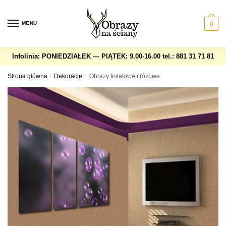
Skip
Skip
to
to
MENU
0
navigation
content
Infolinia: PONIEDZIAŁEK — PIĄTEK: 9.00-16.00
tel.: 881 31 71 81
Strona główna
/
Dekoracje
/
Obrazy fioletowe i różowe