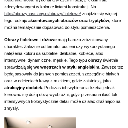
zdecydowanymi w kolorze liniami konstrukcji. Na
http://obrazynasciany.pl/obrazy/fioletowe/
znajdzie się więcej
tego rodzaju
akcentowanych obrazów oraz tryptyków
, które
można tematycznie dopasować do stylu pomieszczenia.
Obrazy fioletowe i różowe
mają bardzo zróżnicowany
charakter. Zależnie od tematu, odcieni czy wykorzystanego
natężenia koloru są subtelne, delikatne, kobiece, albo
intensywne, dynamiczne, męskie. Tego typu
obrazy
świetnie
sprawdzają się
we wnętrzach w stylu angielskim
. Zawsze też
będą pasowały do jasnych pomieszczeń, szczególnie białych
oraz w odcieniach kawy z mlekiem, gdzie zaistnieją, jako
atrakcyjny dodatek
. Podczas ich wybierania trzeba jednak
kierować się dużą dozą wyobraźni, gdyż przesadna ilość tak
intensywnych kolorystycznie detali może działać drażniąco na
zmysły.