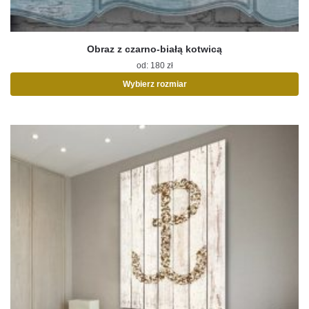
Obraz z czarno-białą kotwicą
od:
180
zł
Wybierz rozmiar
Ten
produkt
ma
wiele
wariantów.
Opcje
można
wybrać
na
stronie
produktu