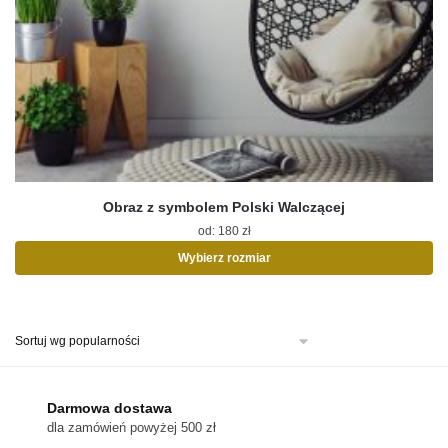
Obraz z symbolem Polski Walczącej
od:
180
zł
Wybierz rozmiar
Ten
produkt
ma
wiele
wariantów.
Opcje
można
Darmowa dostawa
wybrać
dla zamówień powyżej 500 zł
na