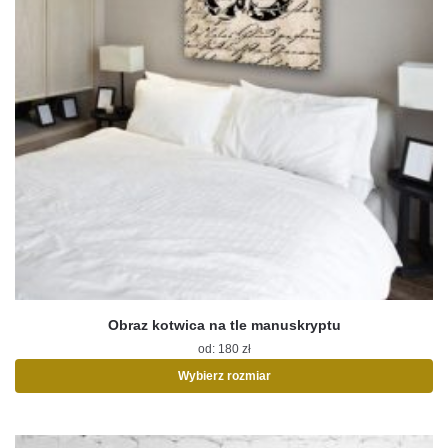
Obraz kotwica na tle manuskryptu
od:
180
zł
Wybierz rozmiar
Ten
produkt
ma