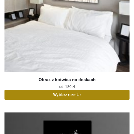
Obraz z kotwicą na deskach
od:
180
zł
Wybierz rozmiar
Ten
produkt
ma
wiele
wariantów.
Opcje