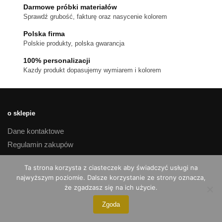
stronie
Darmowe próbki materiałów
produktu
Sprawdź grubość, fakturę oraz nasycenie kolorem
Polska firma
Polskie produkty, polska gwarancja
100% personalizacji
Kazdy produkt dopasujemy wymiarem i kolorem
o sklepie
Dane kontaktowe
Regulamin zakupów
Polityka prywatności
Ta strona korzysta z ciasteczek aby świadczyć usługi na
Czas realizacji i koszty dostawy
najwyższym poziomie. Dalsze korzystanie ze strony oznacza,
Reklamacje i zwroty
że zgadzasz się na ich użycie.
Zgoda