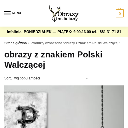
Skip
Skip
to
to
MENU
0
navigation
content
Infolinia: PONIEDZIAŁEK — PIĄTEK: 9.00-16.00
tel.: 881 31 71 81
Strona główna
/
Produkty oznaczone “obrazy z znakiem Polski Walczącej”
obrazy z znakiem Polski
Walczącej