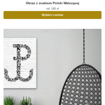
Obraz z znakiem Polski Walczącej
od:
180
zł
Wybierz rozmiar
Ten
produkt
ma
wiele
wariantów.
Opcje
można
wybrać
na
stronie
produktu