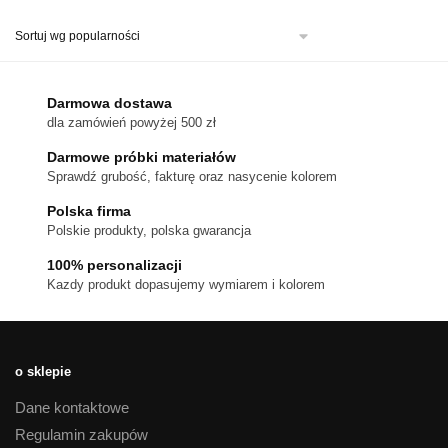
produkt
ma
wiele
wariantów.
Darmowa dostawa
Opcje
dla zamówień powyżej 500 zł
można
Darmowe próbki materiałów
wybrać
Sprawdź grubość, fakturę oraz nasycenie kolorem
na
stronie
Polska firma
Polskie produkty, polska gwarancja
produktu
100% personalizacji
Kazdy produkt dopasujemy wymiarem i kolorem
o sklepie
Dane kontaktowe
Regulamin zakupów