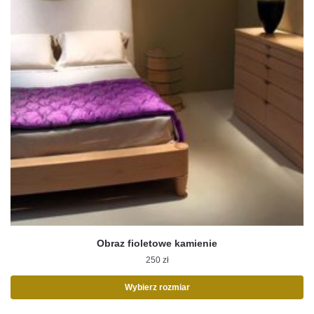
Obraz fioletowe kamienie
250
zł
Wybierz rozmiar
Ten