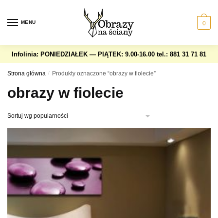
Skip
Skip
to
to
MENU
0
navigation
content
Infolinia: PONIEDZIAŁEK — PIĄTEK: 9.00-16.00
tel.: 881 31 71 81
Strona główna
/
Produkty oznaczone “obrazy w fiolecie”
obrazy w fiolecie