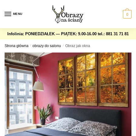
Skip
Skip
to
to
MENU
0
navigation
content
Infolinia: PONIEDZIAŁEK — PIĄTEK: 9.00-16.00
tel.: 881 31 71 81
Strona główna
/
obrazy do salonu
/
Obraz jak okna