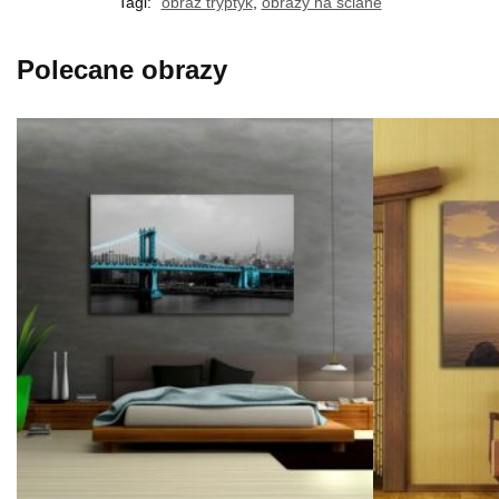
Tagi:
obraz tryptyk
,
obrazy na ściane
Polecane obrazy