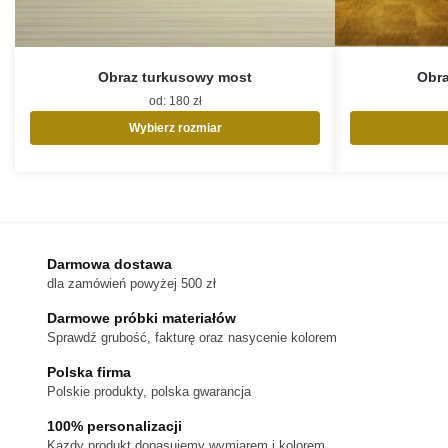
Obraz turkusowy most
Obr
od:
180
zł
Wybierz rozmiar
Ten
produkt
ma
wiele
wariantów.
Opcje
Darmowa dostawa
można
dla zamówień powyżej 500 zł
wybrać
na
Darmowe próbki materiałów
stronie
Sprawdź grubość, fakturę oraz nasycenie kolorem
produktu
Polska firma
Polskie produkty, polska gwarancja
100% personalizacji
Kazdy produkt dopasujemy wymiarem i kolorem