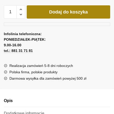
ilość
Dodaj do koszyka
Tryptyk
trzy
czarno-
białe
Infolinia telefoniczna:
dmuchawce
PONIEDZIAŁEK-PIĄTEK:
9.00-16.00
tel.: 881 31 71 81
Realizacja zamówień 5-8 dni roboczych
Polska firma, polskie produkty
Darmowa wysyłka dla zamówień powyżej 500 zł
Opis
Dodatkowe informacje