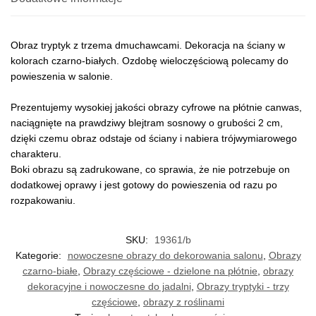
Obraz tryptyk z trzema dmuchawcami. Dekoracja na ściany w
kolorach czarno-białych. Ozdobę wieloczęściową polecamy do
powieszenia w salonie.
Prezentujemy wysokiej jakości obrazy cyfrowe na płótnie canwas,
naciągnięte na prawdziwy blejtram sosnowy o grubości 2 cm,
dzięki czemu obraz odstaje od ściany i nabiera trójwymiarowego
charakteru.
Boki obrazu są zadrukowane, co sprawia, że nie potrzebuje on
dodatkowej oprawy i jest gotowy do powieszenia od razu po
rozpakowaniu.
SKU:
19361/b
Kategorie:
nowoczesne obrazy do dekorowania salonu
,
Obrazy
czarno-białe
,
Obrazy częściowe - dzielone na płótnie
,
obrazy
dekoracyjne i nowoczesne do jadalni
,
Obrazy tryptyki - trzy
częściowe
,
obrazy z roślinami