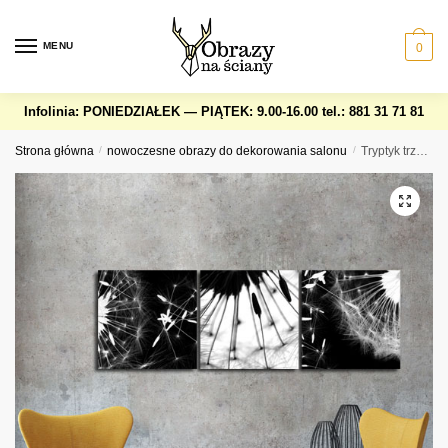
Skip
Skip
to
to
MENU
0
navigation
content
Infolinia: PONIEDZIAŁEK — PIĄTEK: 9.00-16.00
tel.: 881 31 71 81
Strona główna
/
nowoczesne obrazy do dekorowania salonu
/
Tryptyk trzy czarno-białe dmuchawce