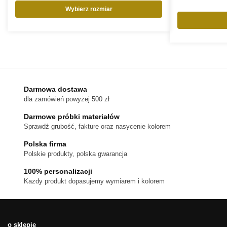
Wybierz rozmiar
Ten
produkt
ma
wiele
wariantów.
Opcje
można
Darmowa dostawa
wybrać
dla zamówień powyżej 500 zł
na
stronie
Darmowe próbki materiałów
produktu
Sprawdź grubość, fakturę oraz nasycenie kolorem
Polska firma
Polskie produkty, polska gwarancja
100% personalizacji
Kazdy produkt dopasujemy wymiarem i kolorem
o sklepie