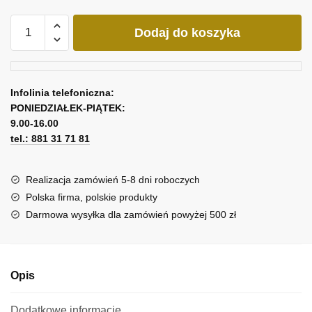
ilość
Dodaj do koszyka
Replika
obrazu
z
królem
Infolinia telefoniczna:
kotem
PONIEDZIAŁEK-PIĄTEK:
9.00-16.00
tel.: 881 31 71 81
Realizacja zamówień 5-8 dni roboczych
Polska firma, polskie produkty
Darmowa wysyłka dla zamówień powyżej 500 zł
Opis
Dodatkowe informacje