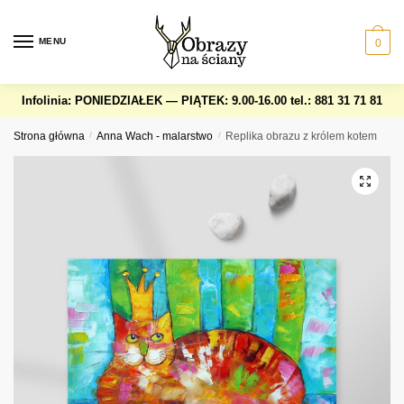
Skip
Skip
to
to
MENU
0
navigation
content
Infolinia: PONIEDZIAŁEK — PIĄTEK: 9.00-16.00
tel.: 881 31 71 81
Strona główna
/
Anna Wach - malarstwo
/
Replika obrazu z królem kotem