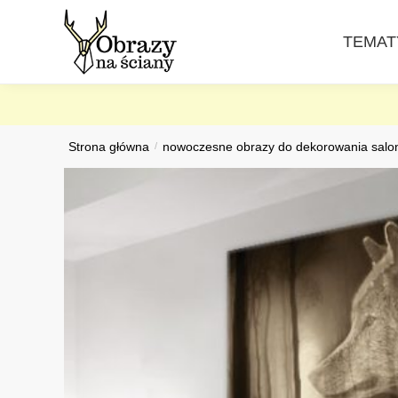
Skip
Skip
to
to
TEMAT
navigation
content
Strona główna
/
nowoczesne obrazy do dekorowania salo