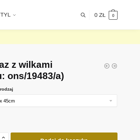
STYL
0
ZŁ
0
az z wilkami
u: ons/19483/a)
rodzaj