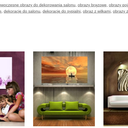
owoczesne obrazy do dekorowania salonu
,
obrazy brązowe
,
obrazy po
e
,
dekoracje do salonu
,
dekoracje do sypialni
,
obraz z wilkami
,
obrazy 