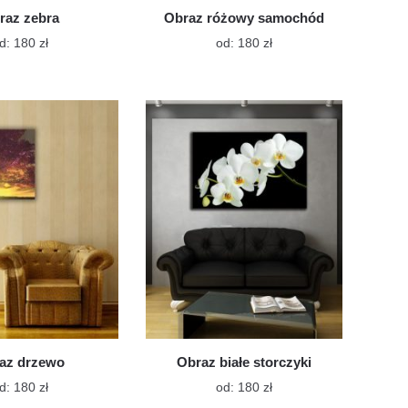
raz zebra
Obraz różowy samochód
Ten
Ten
d:
180
zł
od:
180
zł
produkt
produkt
ma
ma
wiele
wiele
wariantów.
wariantów.
Opcje
Opcje
można
można
wybrać
wybrać
na
na
stronie
stronie
produktu
produktu
az drzewo
Obraz białe storczyki
Ten
Ten
d:
180
zł
od:
180
zł
produkt
produkt