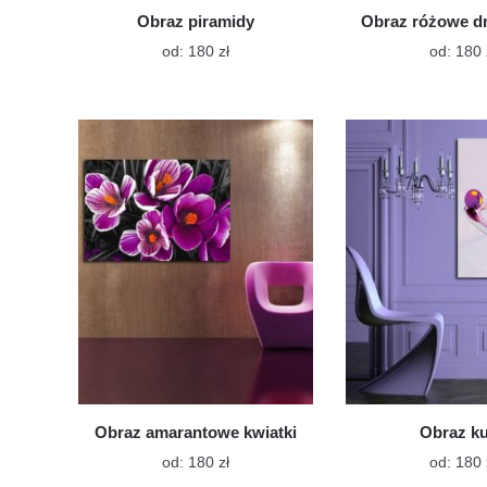
Obraz piramidy
Obraz różowe 
Ten
od:
180
zł
od:
180
produkt
ma
wiele
wariantów.
Opcje
można
wybrać
na
stronie
produktu
Obraz amarantowe kwiatki
Obraz ku
Ten
od:
180
zł
od:
180
produkt