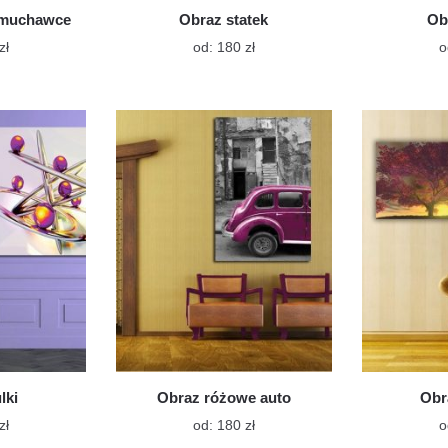
dmuchawce
Obraz statek
Ob
Ten
Ten
zł
od:
180
zł
o
produkt
produkt
ma
ma
wiele
wiele
wariantów.
wariantów.
Opcje
Opcje
można
można
wybrać
wybrać
na
na
stronie
stronie
produktu
produktu
lki
Obraz różowe auto
Obr
Ten
Ten
zł
od:
180
zł
o
produkt
produkt