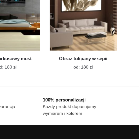
na
na
stronie
stronie
produktu
produktu
urkusowy most
Obraz tulipany w sepii
Ten
Ten
d:
180
zł
od:
180
zł
produkt
produkt
ma
ma
wiele
wiele
wariantów.
wariantów.
100% personalizacji
Opcje
Opcje
warancja
Kazdy produkt dopasujemy
można
można
wymiarem i kolorem
wybrać
wybrać
na
na
stronie
stronie
produktu
produktu