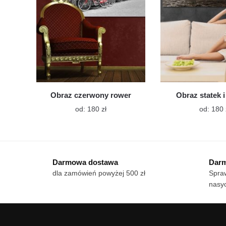
na
stronie
produktu
Obraz czerwony rower
Obraz statek i
Ten
od:
180
zł
od:
180
produkt
ma
wiele
wariantów.
Darmowa dostawa
Darm
Opcje
dla zamówień powyżej 500 zł
Spraw
można
nasy
wybrać
na
stronie
produktu