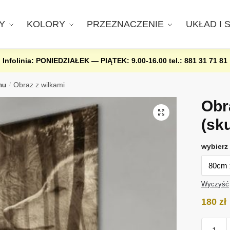
Y
KOLORY
PRZEZNACZENIE
UKŁAD I 
Infolinia: PONIEDZIAŁEK — PIĄTEK: 9.00-16.00
tel.: 881 31 71 81
nu
/
Obraz z wilkami
Obr
(sk
wybierz 
Wyczyść
180
zł
ilość