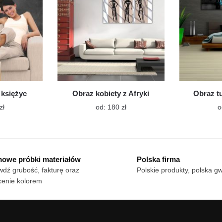
na
na
stronie
stronie
produktu
produktu
 księżyc
Obraz kobiety z Afryki
Obraz t
Ten
Ten
zł
od:
180
zł
o
produkt
produkt
ma
ma
wiele
wiele
wariantów.
wariantów.
owe próbki materiałów
Polska firma
Opcje
Opcje
dź grubość, fakturę oraz
Polskie produkty, polska g
można
można
cenie kolorem
wybrać
wybrać
na
na
stronie
stronie
produktu
produktu