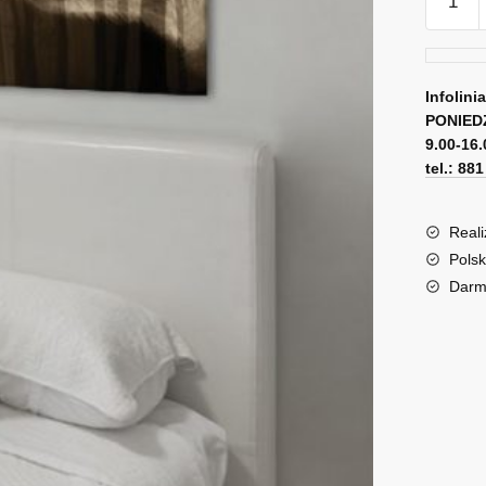
Obraz
z
wilkami
Infolini
PONIED
9.00-16.
tel.: 88
Reali
Polsk
Darm