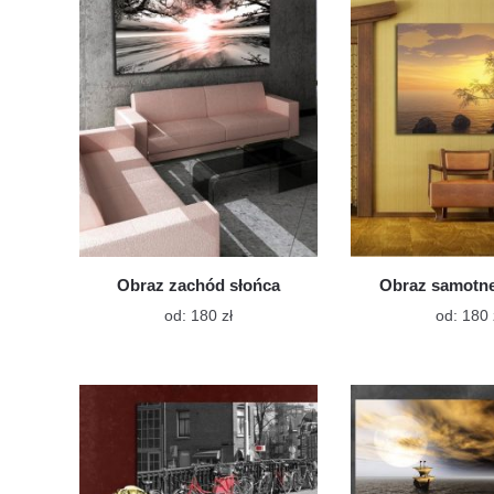
Opcje
można
wybrać
na
stronie
produktu
Obraz zachód słońca
Obraz samotn
Ten
od:
180
zł
od:
180
produkt
ma
wiele
wariantów.
Opcje
można
wybrać