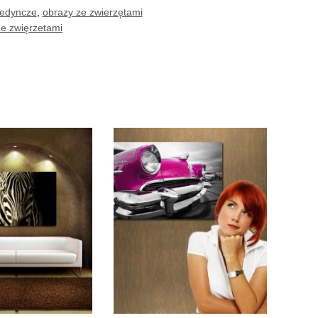
jedyncze
,
obrazy ze zwierzętami
ze zwięrzetami