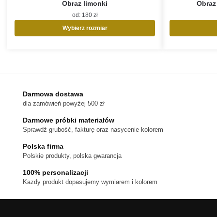
Obraz limonki
Obraz 
od:
180
zł
Wybierz rozmiar
Ten
produkt
ma
wiele
wariantów.
Opcje
Darmowa dostawa
można
dla zamówień powyżej 500 zł
wybrać
na
Darmowe próbki materiałów
stronie
Sprawdź grubość, fakturę oraz nasycenie kolorem
produktu
Polska firma
Polskie produkty, polska gwarancja
100% personalizacji
Kazdy produkt dopasujemy wymiarem i kolorem