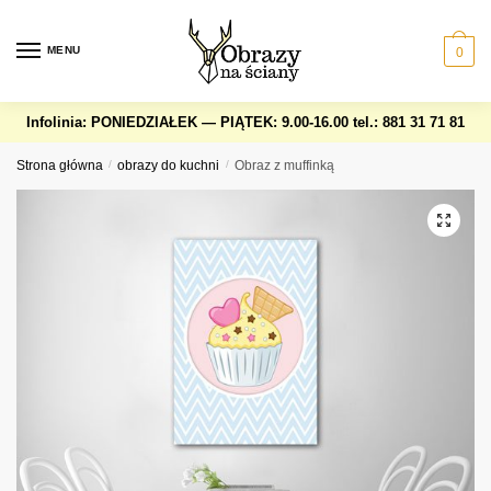
Skip
Skip
to
to
MENU
0
navigation
content
Infolinia: PONIEDZIAŁEK — PIĄTEK: 9.00-16.00
tel.: 881 31 71 81
Strona główna
/
obrazy do kuchni
/
Obraz z muffinką