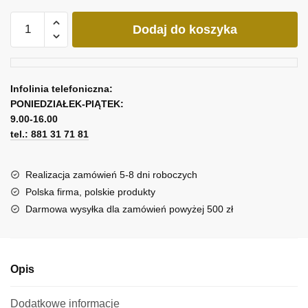
ilość
Dodaj do koszyka
Obraz
z
muffinką
Infolinia telefoniczna:
PONIEDZIAŁEK-PIĄTEK:
9.00-16.00
tel.: 881 31 71 81
Realizacja zamówień 5-8 dni roboczych
Polska firma, polskie produkty
Darmowa wysyłka dla zamówień powyżej 500 zł
Opis
Dodatkowe informacje