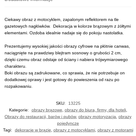
Ciekawy obraz z motocyklem, zapalonym reflektorem na tle
gazetowych nagłówków. Dekoracja w kolorze brązowym z żółtymi
elementami. Ozdoba idealnie nadaje się do pokoju nastolatka.
Prezentujemy wysokiej jakości obrazy cyfrowe na płótnie canwas,
naciągnięte na prawdziwy blejtram sosnowy o grubości 2 cm,
dzięki czemu obraz odstaje od ściany i nabiera trójwymiarowego
charakteru.
Boki obrazu są zadrukowane, co sprawia, że nie potrzebuje on
dodatkowej oprawy i jest gotowy do powieszenia od razu po
rozpakowaniu.
SKU:
13225
Kategorie:
obrazy brązowe
,
obrazy do biura, firmy, dla hoteli
,
Obrazy do restauracji, barów i pubów
,
obrazy motoryzacja
,
obrazy
pojedyncze
Tagi:
dekoracje w brązie
,
obrazy z motocyklami
,
obrazy z motorami