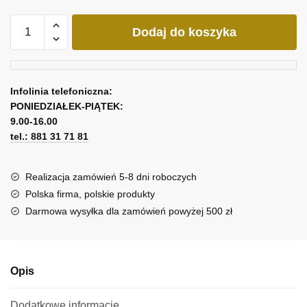
ilość
Dodaj do koszyka
Obraz
z
motorem
i
Infolinia telefoniczna:
napisami
PONIEDZIAŁEK-PIĄTEK:
9.00-16.00
tel.: 881 31 71 81
Realizacja zamówień 5-8 dni roboczych
Polska firma, polskie produkty
Darmowa wysyłka dla zamówień powyżej 500 zł
Opis
Dodatkowe informacje