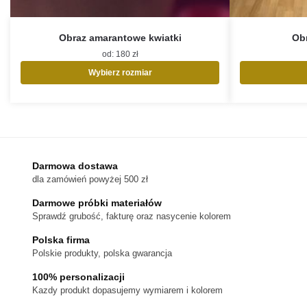
Obraz amarantowe kwiatki
Obr
od:
180
zł
Wybierz rozmiar
Ten
produkt
ma
wiele
wariantów.
Opcje
Darmowa dostawa
można
dla zamówień powyżej 500 zł
wybrać
na
Darmowe próbki materiałów
stronie
Sprawdź grubość, fakturę oraz nasycenie kolorem
produktu
Polska firma
Polskie produkty, polska gwarancja
100% personalizacji
Kazdy produkt dopasujemy wymiarem i kolorem