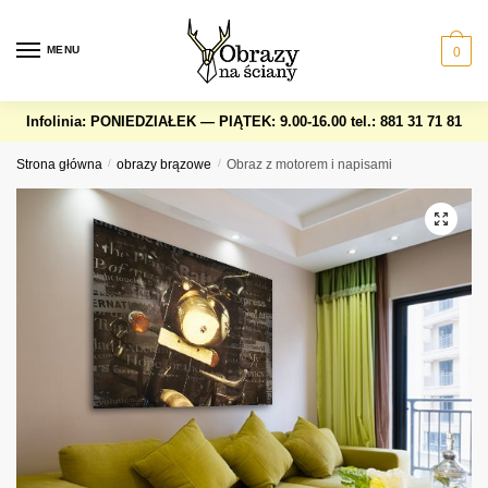
Skip
Skip
to
to
MENU
0
navigation
content
Infolinia: PONIEDZIAŁEK — PIĄTEK: 9.00-16.00
tel.: 881 31 71 81
Strona główna
/
obrazy brązowe
/
Obraz z motorem i napisami