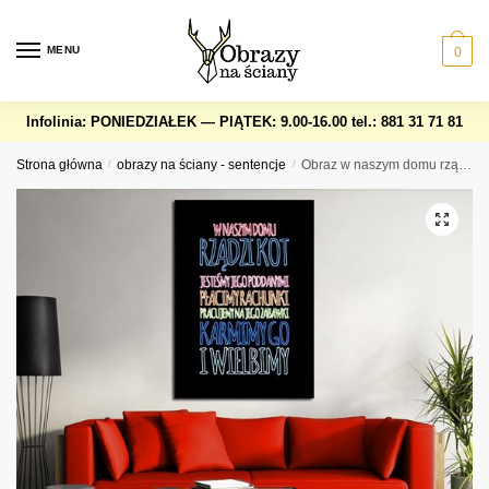
Skip
Skip
to
to
MENU
0
navigation
content
Infolinia: PONIEDZIAŁEK — PIĄTEK: 9.00-16.00
tel.: 881 31 71 81
Strona główna
/
obrazy na ściany - sentencje
/
Obraz w naszym domu rządzi kot