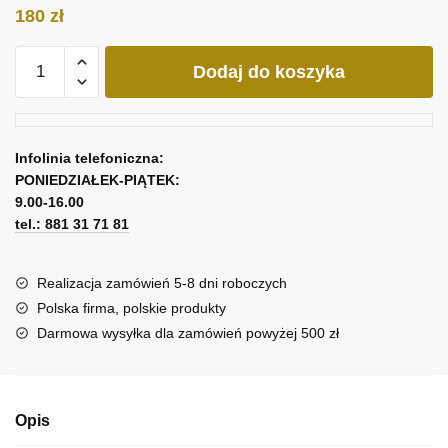
180
zł
ilość
Dodaj do koszyka
Obraz
w
naszym
domu
Infolinia telefoniczna:
rządzi
PONIEDZIAŁEK-PIĄTEK:
kot
9.00-16.00
tel.: 881 31 71 81
Realizacja zamówień 5-8 dni roboczych
Polska firma, polskie produkty
Darmowa wysyłka dla zamówień powyżej 500 zł
Opis