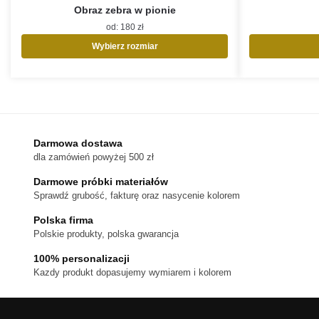
Obraz zebra w pionie
od:
180
zł
Wybierz rozmiar
Ten
produkt
ma
wiele
wariantów.
Opcje
Darmowa dostawa
można
dla zamówień powyżej 500 zł
wybrać
na
Darmowe próbki materiałów
stronie
Sprawdź grubość, fakturę oraz nasycenie kolorem
produktu
Polska firma
Polskie produkty, polska gwarancja
100% personalizacji
Kazdy produkt dopasujemy wymiarem i kolorem