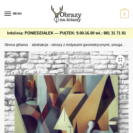
Skip
Skip
to
to
MENU
0
navigation
content
Infolinia: PONIEDZIAŁEK — PIĄTEK: 9.00-16.00
tel.: 881 31 71 81
Strona główna
/
abstrakcje - obrazy z motywami geometrycznymi, smugami, okręgami