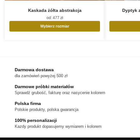
Kaskada żółta abstrakcja
Dyptyk 
od:
477
zł
Wybierz rozmiar
Ten
produkt
ma
wiele
wariantów.
Opcje
Darmowa dostawa
można
dla zamówień powyżej 500 zł
wybrać
na
Darmowe próbki materiałów
stronie
Sprawdź grubość, fakturę oraz nasycenie kolorem
produktu
Polska firma
Polskie produkty, polska gwarancja
100% personalizacji
Kazdy produkt dopasujemy wymiarem i kolorem