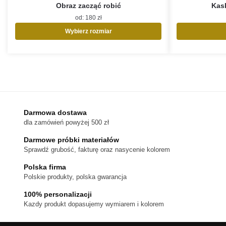
Obraz zacząć robić
Kask
od:
180
zł
Wybierz rozmiar
Ten
produkt
ma
wiele
wariantów.
Opcje
można
Darmowa dostawa
wybrać
dla zamówień powyżej 500 zł
na
stronie
Darmowe próbki materiałów
produktu
Sprawdź grubość, fakturę oraz nasycenie kolorem
Polska firma
Polskie produkty, polska gwarancja
100% personalizacji
Kazdy produkt dopasujemy wymiarem i kolorem