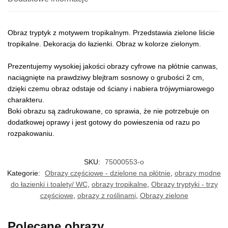
Obraz tryptyk z motywem tropikalnym. Przedstawia zielone liście
tropikalne. Dekoracja do łazienki. Obraz w kolorze zielonym.
Prezentujemy wysokiej jakości obrazy cyfrowe na płótnie canwas,
naciągnięte na prawdziwy blejtram sosnowy o grubości 2 cm,
dzięki czemu obraz odstaje od ściany i nabiera trójwymiarowego
charakteru.
Boki obrazu są zadrukowane, co sprawia, że nie potrzebuje on
dodatkowej oprawy i jest gotowy do powieszenia od razu po
rozpakowaniu.
SKU:
75000553-o
Kategorie:
Obrazy częściowe - dzielone na płótnie
,
obrazy modne
do łazienki i toalety/ WC
,
obrazy tropikalne
,
Obrazy tryptyki - trzy
częściowe
,
obrazy z roślinami
,
Obrazy zielone
Polecane obrazy