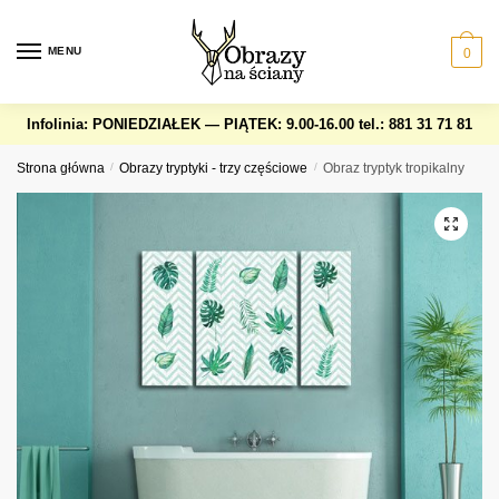
Skip
Skip
to
to
MENU
0
navigation
content
Infolinia: PONIEDZIAŁEK — PIĄTEK: 9.00-16.00
tel.: 881 31 71 81
Strona główna
/
Obrazy tryptyki - trzy częściowe
/
Obraz tryptyk tropikalny