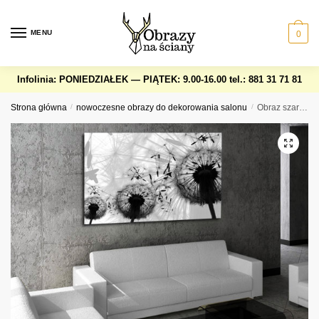
Skip
Skip
to
to
MENU
0
navigation
content
Infolinia: PONIEDZIAŁEK — PIĄTEK: 9.00-16.00
tel.: 881 31 71 81
Strona główna
/
nowoczesne obrazy do dekorowania salonu
/
Obraz szare dmuchawce