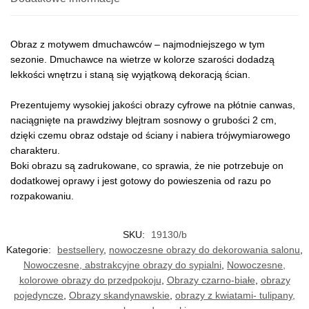
Obraz z motywem dmuchawców – najmodniejszego w tym
sezonie. Dmuchawce na wietrze w kolorze szarości dodadzą
lekkości wnętrzu i staną się wyjątkową dekoracją ścian.
Prezentujemy wysokiej jakości obrazy cyfrowe na płótnie canwas,
naciągnięte na prawdziwy blejtram sosnowy o grubości 2 cm,
dzięki czemu obraz odstaje od ściany i nabiera trójwymiarowego
charakteru.
Boki obrazu są zadrukowane, co sprawia, że nie potrzebuje on
dodatkowej oprawy i jest gotowy do powieszenia od razu po
rozpakowaniu.
SKU:
19130/b
Kategorie:
bestsellery
,
nowoczesne obrazy do dekorowania salonu
,
Nowoczesne, abstrakcyjne obrazy do sypialni
,
Nowoczesne,
kolorowe obrazy do przedpokoju
,
Obrazy czarno-białe
,
obrazy
pojedyncze
,
Obrazy skandynawskie
,
obrazy z kwiatami- tulipany,