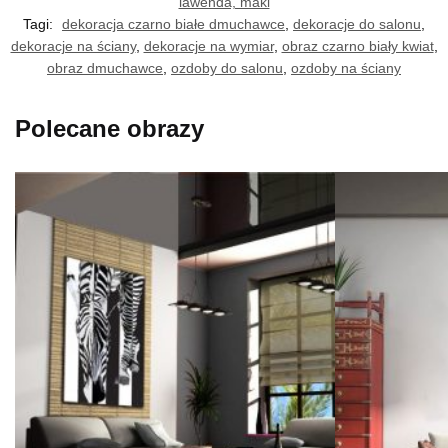
lawenda, maki
Tagi:
dekoracja czarno białe dmuchawce
,
dekoracje do salonu
,
dekoracje na ściany
,
dekoracje na wymiar
,
obraz czarno biały kwiat
,
obraz dmuchawce
,
ozdoby do salonu
,
ozdoby na ściany
Polecane obrazy