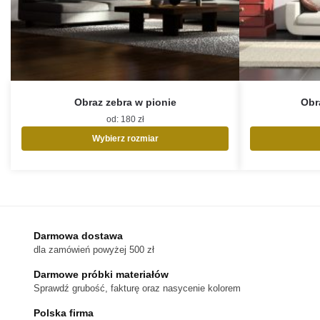
Obraz zebra w pionie
Obra
od:
180
zł
Wybierz rozmiar
Ten
produkt
ma
wiele
wariantów.
Opcje
Darmowa dostawa
można
dla zamówień powyżej 500 zł
wybrać
na
Darmowe próbki materiałów
stronie
Sprawdź grubość, fakturę oraz nasycenie kolorem
produktu
Polska firma