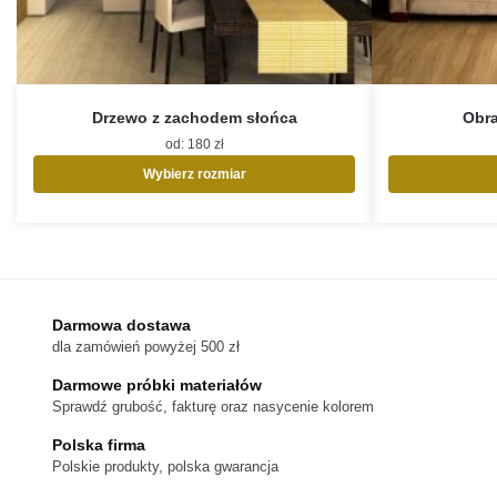
Drzewo z zachodem słońca
Obra
od:
180
zł
Wybierz rozmiar
Ten
produkt
ma
wiele
wariantów.
Opcje
Darmowa dostawa
można
dla zamówień powyżej 500 zł
wybrać
na
Darmowe próbki materiałów
stronie
Sprawdź grubość, fakturę oraz nasycenie kolorem
produktu
Polska firma
Polskie produkty, polska gwarancja