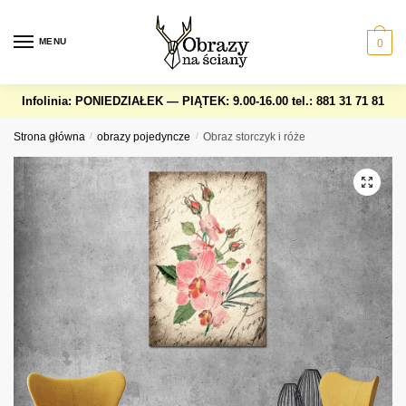
Skip
Skip
to
to
MENU
0
navigation
content
Infolinia: PONIEDZIAŁEK — PIĄTEK: 9.00-16.00
tel.: 881 31 71 81
Strona główna
/
obrazy pojedyncze
/
Obraz storczyk i róże