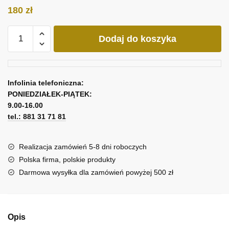
180
zł
ilość
Dodaj do koszyka
Obraz
storczyk
i
róże
Infolinia telefoniczna:
PONIEDZIAŁEK-PIĄTEK:
9.00-16.00
tel.: 881 31 71 81
Realizacja zamówień 5-8 dni roboczych
Polska firma, polskie produkty
Darmowa wysyłka dla zamówień powyżej 500 zł
Opis