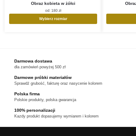
Obraz kobieta w żółci
Obra
od:
180
zł
Wybierz rozmiar
Ten
produkt
ma
wiele
wariantów.
Opcje
Darmowa dostawa
można
dla zamówień powyżej 500 zł
wybrać
na
Darmowe próbki materiałów
stronie
Sprawdź grubość, fakturę oraz nasycenie kolorem
produktu
Polska firma
Polskie produkty, polska gwarancja
100% personalizacji
Kazdy produkt dopasujemy wymiarem i kolorem