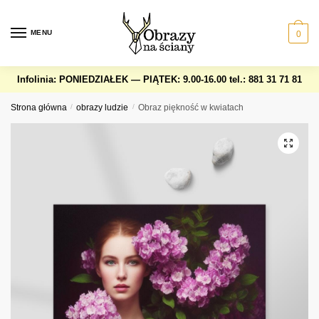
Skip
Skip
to
to
MENU
0
navigation
content
Infolinia: PONIEDZIAŁEK — PIĄTEK: 9.00-16.00
tel.: 881 31 71 81
Strona główna
/
obrazy ludzie
/
Obraz piękność w kwiatach