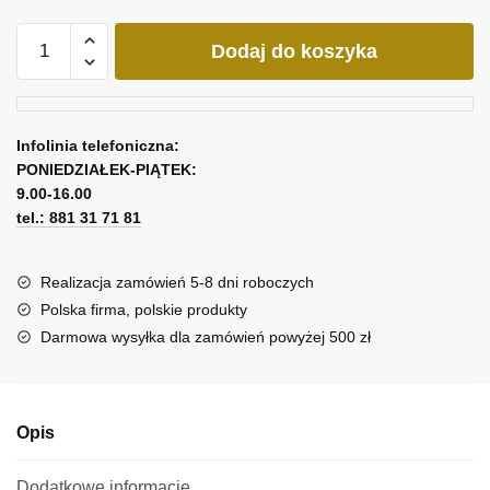
ilość
Dodaj do koszyka
Obraz
piękność
w
kwiatach
Infolinia telefoniczna:
PONIEDZIAŁEK-PIĄTEK:
9.00-16.00
tel.: 881 31 71 81
Realizacja zamówień 5-8 dni roboczych
Polska firma, polskie produkty
Darmowa wysyłka dla zamówień powyżej 500 zł
Opis
Dodatkowe informacje