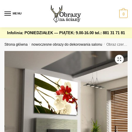
Skip
Skip
to
to
MENU
0
navigation
content
Infolinia: PONIEDZIAŁEK — PIĄTEK: 9.00-16.00
tel.: 881 31 71 81
Strona główna
/
nowoczesne obrazy do dekorowania salonu
/
Obraz czerwony storczyk