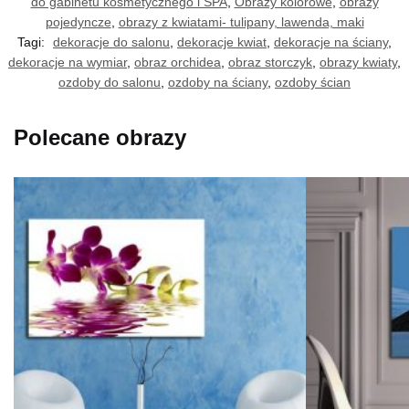
do gabinetu kosmetycznego i SPA
,
Obrazy kolorowe
,
obrazy
pojedyncze
,
obrazy z kwiatami- tulipany, lawenda, maki
Tagi:
dekoracje do salonu
,
dekoracje kwiat
,
dekoracje na ściany
,
dekoracje na wymiar
,
obraz orchidea
,
obraz storczyk
,
obrazy kwiaty
,
ozdoby do salonu
,
ozdoby na ściany
,
ozdoby ścian
Polecane obrazy