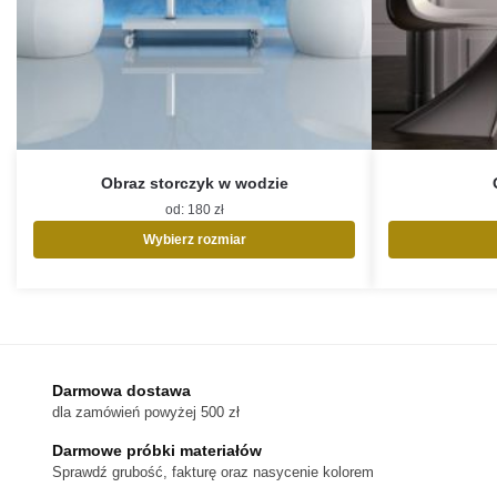
Obraz storczyk w wodzie
od:
180
zł
Wybierz rozmiar
Ten
produkt
ma
wiele
wariantów.
Opcje
Darmowa dostawa
można
dla zamówień powyżej 500 zł
wybrać
na
Darmowe próbki materiałów
stronie
Sprawdź grubość, fakturę oraz nasycenie kolorem
produktu