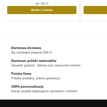
od:
180
zł
Wybierz rozmiar
Ten
produkt
ma
wiele
wariantów.
Opcje
można
Darmowa dostawa
wybrać
dla zamówień powyżej 500 zł
na
stronie
Darmowe próbki materiałów
produktu
Sprawdź grubość, fakturę oraz nasycenie kolorem
Polska firma
Polskie produkty, polska gwarancja
100% personalizacji
Kazdy produkt dopasujemy wymiarem i kolorem