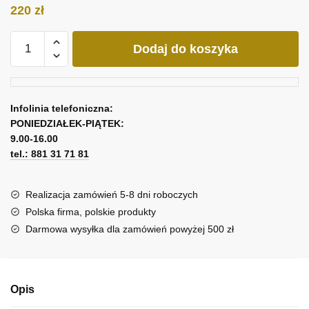
220
zł
ilość
Dodaj do koszyka
Obraz
Anny
Wach
-
Infolinia telefoniczna:
Sen
PONIEDZIAŁEK-PIĄTEK:
o
9.00-16.00
Lyonesse
tel.: 881 31 71 81
Realizacja zamówień 5-8 dni roboczych
Polska firma, polskie produkty
Darmowa wysyłka dla zamówień powyżej 500 zł
Opis