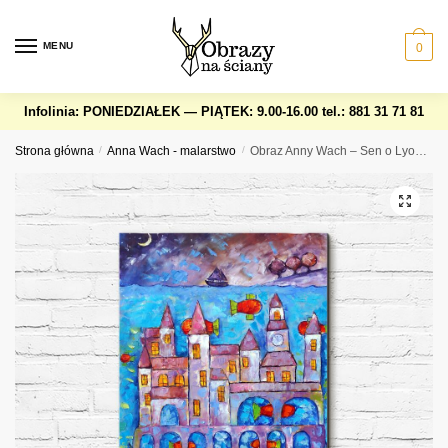
Skip
Skip
to
to
MENU
0
navigation
content
Infolinia: PONIEDZIAŁEK — PIĄTEK: 9.00-16.00
tel.: 881 31 71 81
Strona główna
/
Anna Wach - malarstwo
/
Obraz Anny Wach – Sen o Lyonesse