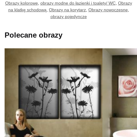
Obrazy kolorowe
,
obrazy modne do łazienki i toalety/ WC
,
Obrazy
na klatkę schodową
,
Obrazy na korytarz
,
Obrazy nowoczesne
,
obrazy pojedyncze
Polecane obrazy