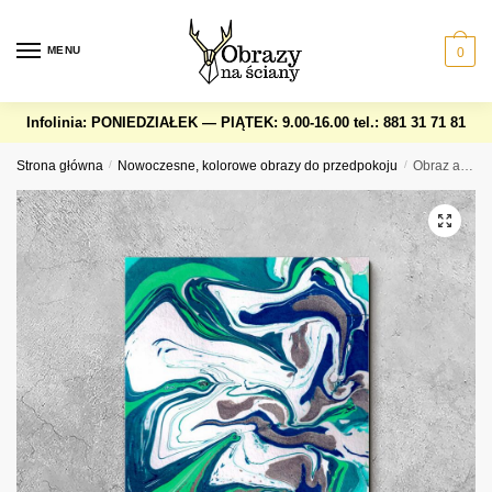
Skip
Skip
to
to
MENU
0
navigation
content
Infolinia: PONIEDZIAŁEK — PIĄTEK: 9.00-16.00
tel.: 881 31 71 81
Strona główna
/
Nowoczesne, kolorowe obrazy do przedpokoju
/
Obraz abstrakcyjna lawa