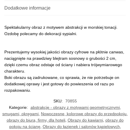
Dodatkowe informacje
Spektakularny obraz z motywem abstrakcji w morskiej tonacji.
Ozdobę polecamy do dekoracji sypialni.
Prezentujemy wysokiej jakości obrazy cyfrowe na płótnie canwas,
naciągnięte na prawdziwy blejtram sosnowy o grubości 2 cm,
dzięki czemu obraz odstaje od ściany i nabiera trójwymiarowego
charakteru.
Boki obrazu są zadrukowane, co sprawia, że nie potrzebuje on
dodatkowej oprawy i jest gotowy do powieszenia od razu po
rozpakowaniu.
SKU:
70855
Kategorie:
abstrakcje - obrazy z motywami geometrycznymi,
smugami, okręgami
,
Nowoczesne, kolorowe obrazy do przedpokoju
,
obrazy do biura, firmy, dla hoteli
,
Obrazy do kawiarni
,
obrazy do
pokoju na ścianę
,
Obrazy do łazienek i salonów kąpielowych
,