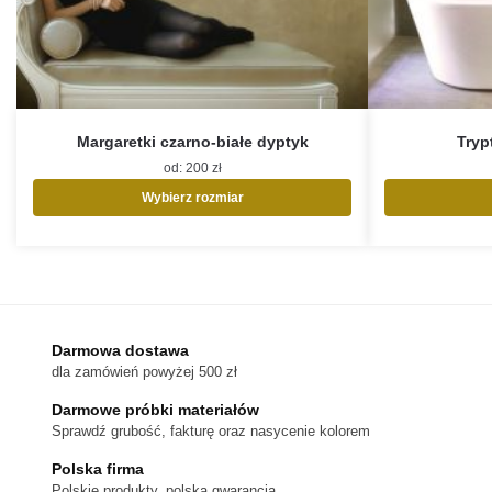
Margaretki czarno-białe dyptyk
Tryp
od:
200
zł
Wybierz rozmiar
Ten
produkt
ma
wiele
wariantów.
Opcje
Darmowa dostawa
można
dla zamówień powyżej 500 zł
wybrać
na
Darmowe próbki materiałów
stronie
Sprawdź grubość, fakturę oraz nasycenie kolorem
produktu
Polska firma
Polskie produkty, polska gwarancja