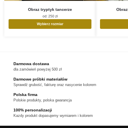
Obraz tryptyk tancerze
Obraz 
od:
250
zł
Wybierz rozmiar
Ten
produkt
ma
wiele
wariantów.
Opcje
Darmowa dostawa
można
dla zamówień powyżej 500 zł
wybrać
na
Darmowe próbki materiałów
stronie
Sprawdź grubość, fakturę oraz nasycenie kolorem
produktu
Polska firma
Polskie produkty, polska gwarancja
100% personalizacji
Kazdy produkt dopasujemy wymiarem i kolorem