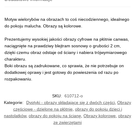
Motyw wielorybów na obrazach to coś niecodziennego, idealnego
do pokoju malucha. Obrazy są kolorowe.
Prezentujemy wysokiej jakości obrazy cyfrowe na płótnie canwas,
naciągnięte na prawdziwy blejtram sosnowy o grubości 2 cm,
dzięki czemu obraz odstaje od ściany i nabiera trójwymiarowego
charakteru.
Boki obrazu są zadrukowane, co sprawia, że nie potrzebuje on
dodatkowej oprawy i jest gotowy do powieszenia od razu po
rozpakowaniu.
SKU:
610712-o
Kategorie:
Dyptyki - obrazy składające się z dwóch części
,
Obrazy
częściowe - dzielone na płótnie
,
obrazy do pokoju dzieci i
nastolatków
,
obrazy do pokoju na ścianę
,
Obrazy kolorowe
,
obrazy
ze zwierzętami