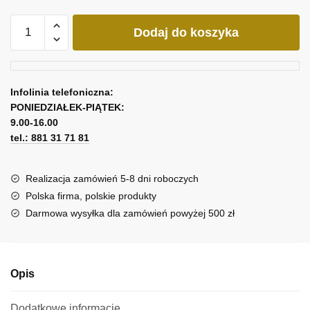
ilość
Dodaj do koszyka
Dyptyk
z
motywem
dziecięcym
Infolinia telefoniczna:
PONIEDZIAŁEK-PIĄTEK:
9.00-16.00
tel.: 881 31 71 81
Realizacja zamówień 5-8 dni roboczych
Polska firma, polskie produkty
Darmowa wysyłka dla zamówień powyżej 500 zł
Opis
Dodatkowe informacje