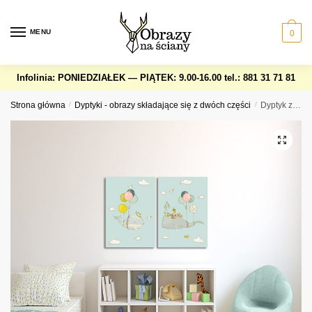
Skip
Skip
to
to
MENU
0
navigation
content
Infolinia: PONIEDZIAŁEK — PIĄTEK: 9.00-16.00
tel.: 881 31 71 81
Strona główna
/
Dyptyki - obrazy składające się z dwóch części
/
Dyptyk z motywem dziecięcym