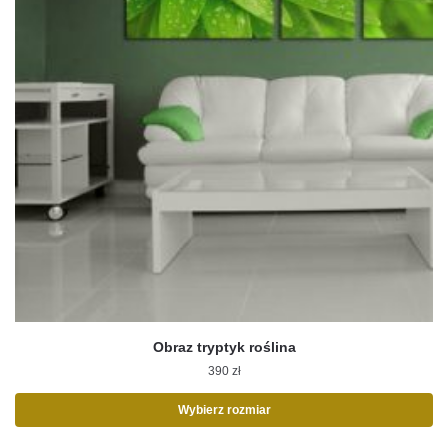
Obraz tryptyk roślina
390
zł
Wybierz rozmiar
Ten