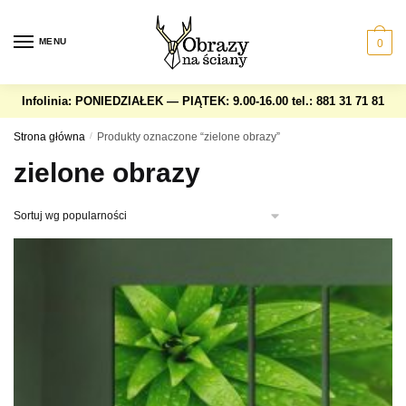
Skip
Skip
to
to
MENU
0
navigation
content
Infolinia: PONIEDZIAŁEK — PIĄTEK: 9.00-16.00
tel.: 881 31 71 81
Strona główna
/
Produkty oznaczone “zielone obrazy”
zielone obrazy