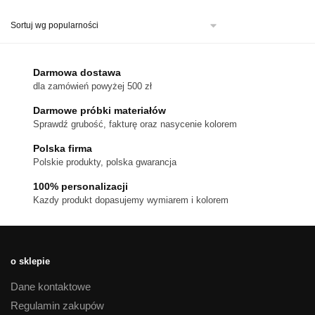
produkt
ma
wiele
wariantów.
Darmowa dostawa
Opcje
dla zamówień powyżej 500 zł
można
Darmowe próbki materiałów
wybrać
Sprawdź grubość, fakturę oraz nasycenie kolorem
na
stronie
Polska firma
Polskie produkty, polska gwarancja
produktu
100% personalizacji
Kazdy produkt dopasujemy wymiarem i kolorem
o sklepie
Dane kontaktowe
Regulamin zakupów