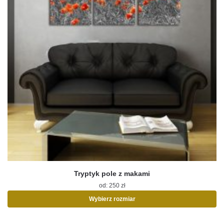
Tryptyk pole z makami
od:
250
zł
Wybierz rozmiar
Ten
produkt