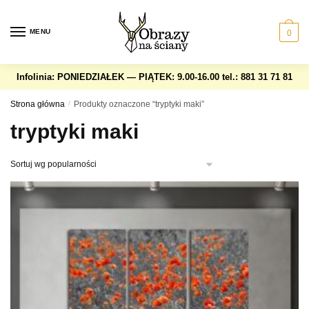
Skip
Skip
to
to
MENU
0
navigation
content
Infolinia: PONIEDZIAŁEK — PIĄTEK: 9.00-16.00
tel.: 881 31 71 81
Strona główna
/
Produkty oznaczone “tryptyki maki”
tryptyki maki