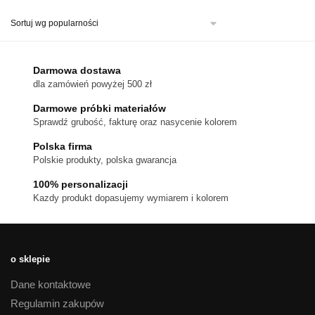
ma
wiele
wariantów.
Opcje
można
Darmowa dostawa
wybrać
dla zamówień powyżej 500 zł
na
stronie
Darmowe próbki materiałów
produktu
Sprawdź grubość, fakturę oraz nasycenie kolorem
Polska firma
Polskie produkty, polska gwarancja
100% personalizacji
Kazdy produkt dopasujemy wymiarem i kolorem
o sklepie
Dane kontaktowe
Regulamin zakupów