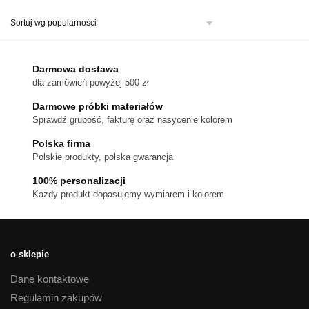
ma
wiele
wariantów.
Opcje
można
Darmowa dostawa
wybrać
dla zamówień powyżej 500 zł
na
stronie
Darmowe próbki materiałów
produktu
Sprawdź grubość, fakturę oraz nasycenie kolorem
Polska firma
Polskie produkty, polska gwarancja
100% personalizacji
Kazdy produkt dopasujemy wymiarem i kolorem
o sklepie
Dane kontaktowe
Regulamin zakupów