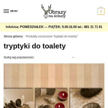
Skip
Skip
to
to
MENU
0
navigation
content
Infolinia: PONIEDZIAŁEK — PIĄTEK: 9.00-16.00
tel.: 881 31 71 81
Strona główna
/
Produkty oznaczone “tryptyki do toalety”
tryptyki do toalety