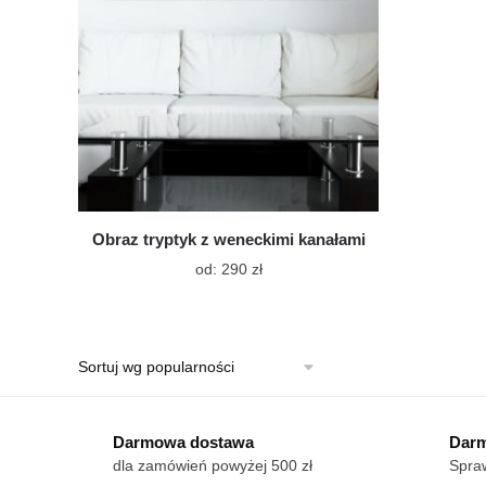
Obraz tryptyk z weneckimi kanałami
Ten
od:
290
zł
produkt
ma
wiele
wariantów.
Opcje
można
wybrać
Darmowa dostawa
Darm
na
dla zamówień powyżej 500 zł
Spraw
stronie