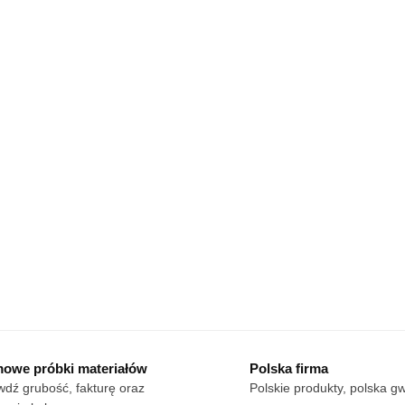
owe próbki materiałów
Polska firma
dź grubość, fakturę oraz
Polskie produkty, polska g