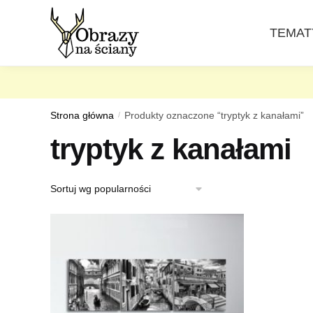
Skip
Skip
to
to
TEMAT
navigation
content
Strona główna
/
Produkty oznaczone “tryptyk z kanałami”
tryptyk z kanałami