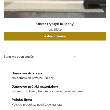
Obraz tryptyk tulipany
od:
250
zł
Wybierz rozmiar
Ten
produkt
ma
wiele
wariantów.
Opcje
można
Darmowa dostawa
wybrać
dla zamówień powyżej 500 zł
na
stronie
Darmowe próbki materiałów
produktu
Sprawdź grubość, fakturę oraz nasycenie kolorem
Polska firma
Polskie produkty, polska gwarancja