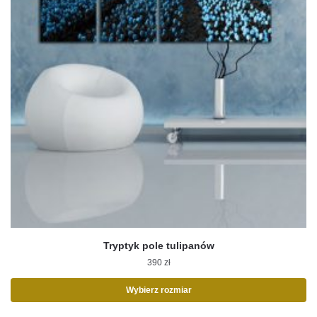
Tryptyk pole tulipanów
390
zł
Wybierz rozmiar
Ten