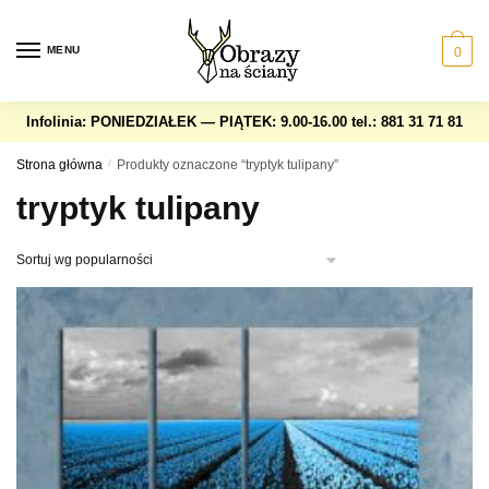
Skip
Skip
to
to
MENU
0
navigation
content
Infolinia: PONIEDZIAŁEK — PIĄTEK: 9.00-16.00
tel.: 881 31 71 81
Strona główna
/
Produkty oznaczone “tryptyk tulipany”
tryptyk tulipany