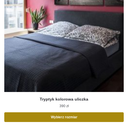
Tryptyk kolorowa uliczka
390
zł
Wybierz rozmiar
Ten