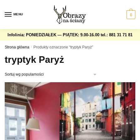
Skip
Skip
to
to
MENU
0
navigation
content
Infolinia: PONIEDZIAŁEK — PIĄTEK: 9.00-16.00
tel.: 881 31 71 81
Strona główna
/
Produkty oznaczone “tryptyk Paryż”
tryptyk Paryż