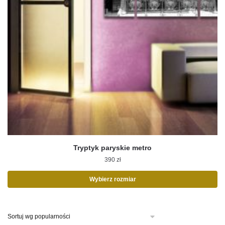
Tryptyk paryskie metro
390
zł
Wybierz rozmiar
Ten
produkt
ma