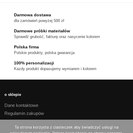
wiele
wariantów.
Darmowa dostawa
Opcje
dla zamówień powyżej 500 zł
można
Darmowe próbki materiałów
wybrać
Sprawdź grubość, fakturę oraz nasycenie kolorem
na
stronie
Polska firma
Polskie produkty, polska gwarancja
produktu
100% personalizacji
Kazdy produkt dopasujemy wymiarem i kolorem
o sklepie
Dane kontaktowe
Regulamin zakupów
Polityka prywatności
Ta strona korzysta z ciasteczek aby świadczyć usługi na
Czas realizacji i koszty dostawy
najwyższym poziomie. Dalsze korzystanie ze strony oznacza,