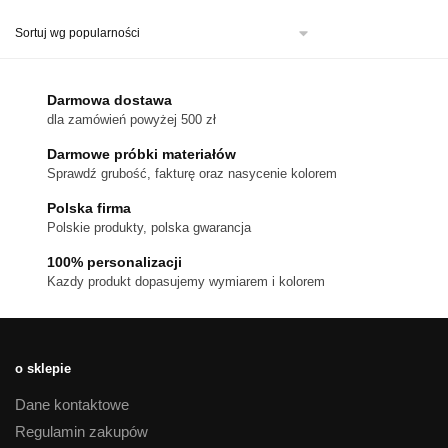
ma
wiele
wariantów.
Opcje
można
Darmowa dostawa
wybrać
dla zamówień powyżej 500 zł
na
stronie
Darmowe próbki materiałów
produktu
Sprawdź grubość, fakturę oraz nasycenie kolorem
Polska firma
Polskie produkty, polska gwarancja
100% personalizacji
Kazdy produkt dopasujemy wymiarem i kolorem
o sklepie
Dane kontaktowe
Regulamin zakupów