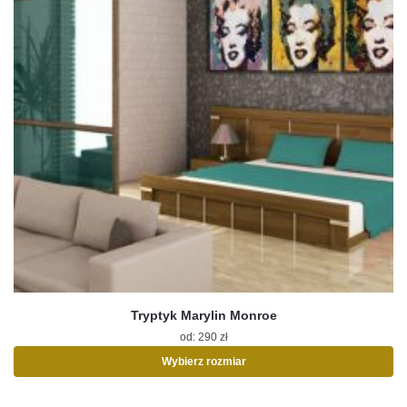
Tryptyk Marylin Monroe
od:
290
zł
Wybierz rozmiar
Ten
produkt