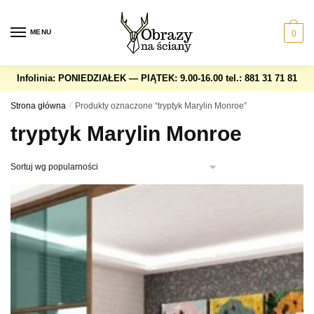
Skip
Skip
to
to
MENU
0
navigation
content
Infolinia: PONIEDZIAŁEK — PIĄTEK: 9.00-16.00
tel.: 881 31 71 81
Strona główna
/
Produkty oznaczone “tryptyk Marylin Monroe”
tryptyk Marylin Monroe