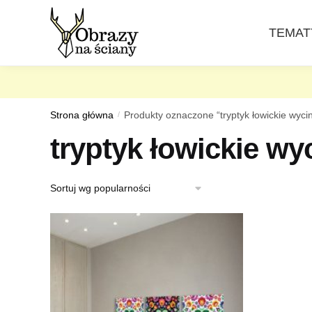
Skip
Skip
to
to
TEMAT
navigation
content
Strona główna
/
Produkty oznaczone “tryptyk łowickie wyci
tryptyk łowickie wy