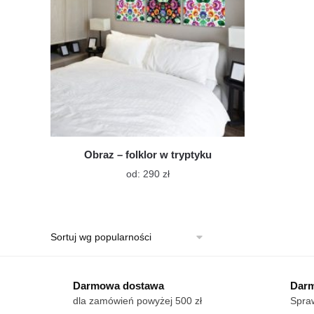
Obraz – folklor w tryptyku
Ten
od:
290
zł
produkt
ma
wiele
wariantów.
Opcje
można
wybrać
Darmowa dostawa
Darm
na
dla zamówień powyżej 500 zł
Spraw
stronie