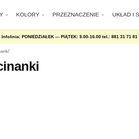
Y
KOLORY
PRZEZNACZENIE
UKŁAD I 
Infolinia: PONIEDZIAŁEK — PIĄTEK: 9.00-16.00
tel.: 881 31 71 81
nanki”
cinanki