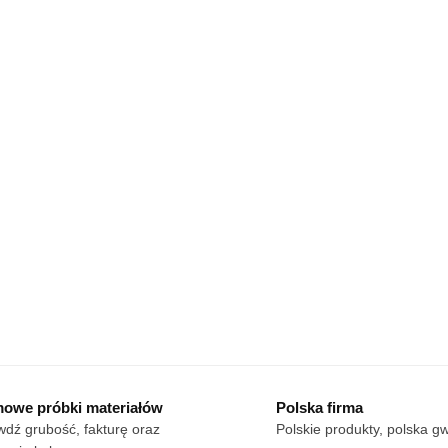
owe próbki materiałów
Polska firma
dź grubość, fakturę oraz
Polskie produkty, polska g