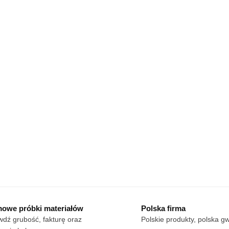
owe próbki materiałów
Polska firma
dź grubość, fakturę oraz
Polskie produkty, polska g