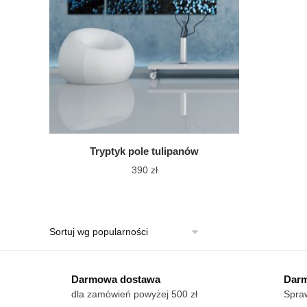
Tryptyk pole tulipanów
390
zł
Ten
produkt
ma
wiele
wariantów.
Darmowa dostawa
Opcje
Darm
dla zamówień powyżej 500 zł
Spraw
można