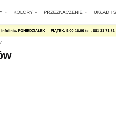
Y
KOLORY
PRZEZNACZENIE
UKŁAD I 
Infolinia: PONIEDZIAŁEK — PIĄTEK: 9.00-16.00
tel.: 881 31 71 81
w”
nów