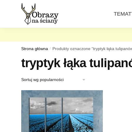
Skip
Skip
to
to
TEMAT
navigation
content
Strona główna
/
Produkty oznaczone “tryptyk łąka tulipanó
tryptyk łąka tulipa