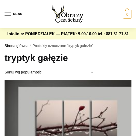
Skip
Skip
to
to
MENU
0
navigation
content
Infolinia: PONIEDZIAŁEK — PIĄTEK: 9.00-16.00
tel.: 881 31 71 81
Strona główna
/
Produkty oznaczone “tryptyk gałęzie”
tryptyk gałęzie