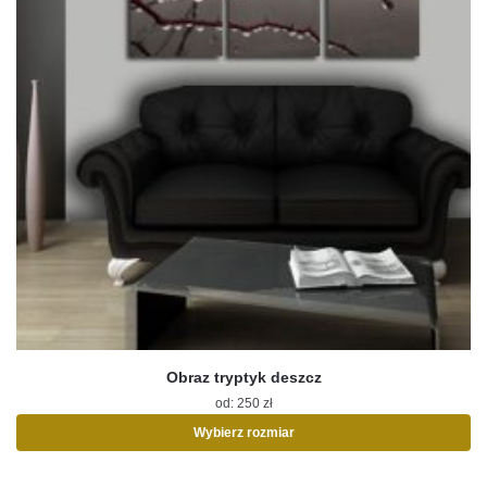
Obraz tryptyk deszcz
od:
250
zł
Wybierz rozmiar
Ten
produkt