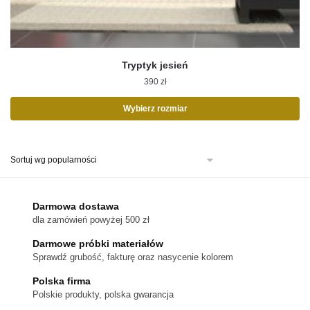
Tryptyk jesień
390
zł
Wybierz rozmiar
Ten
produkt
ma
wiele
wariantów.
Darmowa dostawa
Opcje
dla zamówień powyżej 500 zł
można
Darmowe próbki materiałów
wybrać
Sprawdź grubość, fakturę oraz nasycenie kolorem
na
stronie
Polska firma
Polskie produkty, polska gwarancja
produktu