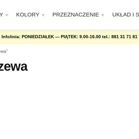
Y
KOLORY
PRZEZNACZENIE
UKŁAD I 
Infolinia: PONIEDZIAŁEK — PIĄTEK: 9.00-16.00
tel.: 881 31 71 81
ewa”
rzewa