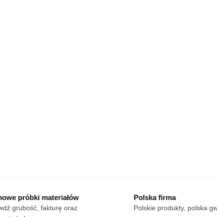
owe próbki materiałów
Polska firma
dź grubość, fakturę oraz
Polskie produkty, polska g