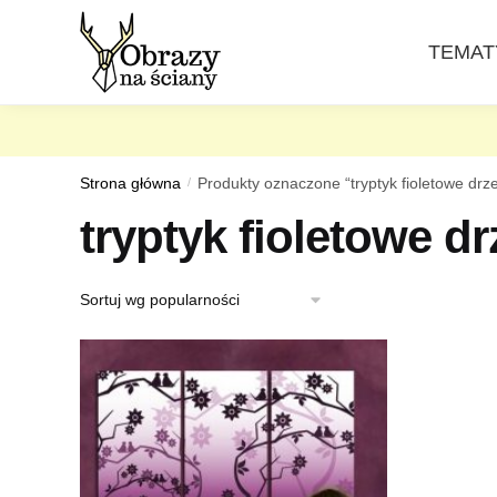
Skip
Skip
to
to
TEMAT
navigation
content
Strona główna
/
Produkty oznaczone “tryptyk fioletowe drz
tryptyk fioletowe d