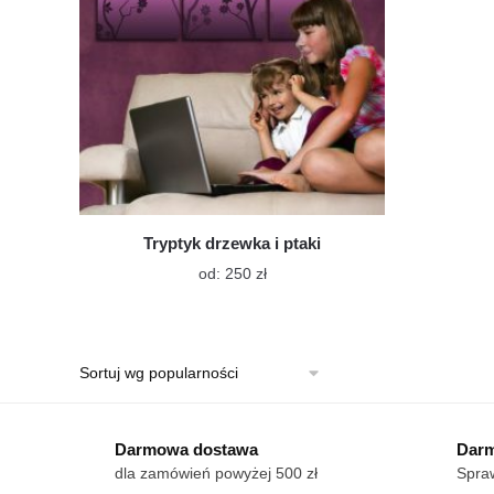
Tryptyk drzewka i ptaki
Ten
od:
250
zł
produkt
ma
wiele
wariantów.
Opcje
można
wybrać
Darmowa dostawa
Darm
na
dla zamówień powyżej 500 zł
Spraw
stronie