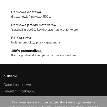
wiele
wariantów.
Darmowa dostawa
Opcje
dla zamówień powyżej 500 zł
można
Darmowe próbki materiałów
wybrać
Sprawdź grubość, fakturę oraz nasycenie kolorem
na
stronie
Polska firma
Polskie produkty, polska gwarancja
produktu
100% personalizacji
Kazdy produkt dopasujemy wymiarem i kolorem
o sklepie
Dane kontaktowe
Regulamin zakupów
Polityka prywatności
Ta strona korzysta z ciasteczek aby świadczyć usługi na
Czas realizacji i koszty dostawy
najwyższym poziomie. Dalsze korzystanie ze strony oznacza,