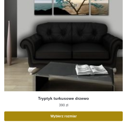
Tryptyk turkusowe drzewo
390
zł
Wybierz rozmiar
Ten