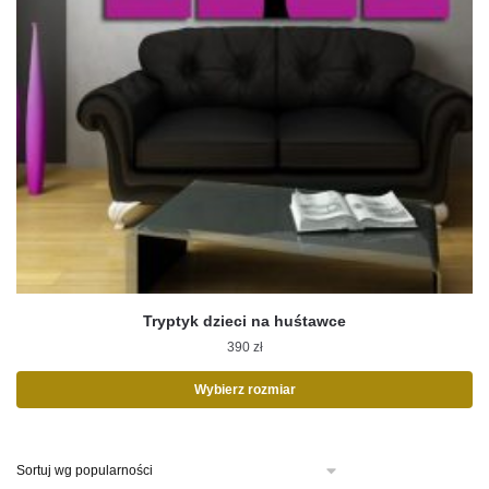
Tryptyk dzieci na huśtawce
390
zł
Wybierz rozmiar
Ten
produkt
ma