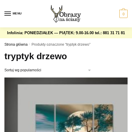
Skip
Skip
to
to
MENU
0
navigation
content
Infolinia: PONIEDZIAŁEK — PIĄTEK: 9.00-16.00
tel.: 881 31 71 81
Strona główna
/
Produkty oznaczone “tryptyk drzewo”
tryptyk drzewo