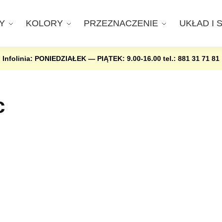
Y
KOLORY
PRZEZNACZENIE
UKŁAD I 
Infolinia: PONIEDZIAŁEK — PIĄTEK: 9.00-16.00
tel.: 881 31 71 81
c