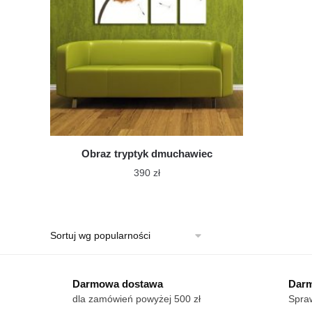
Obraz tryptyk dmuchawiec
390
zł
Ten
produkt
ma
wiele
wariantów.
Darmowa dostawa
Opcje
Darm
dla zamówień powyżej 500 zł
Spraw
można