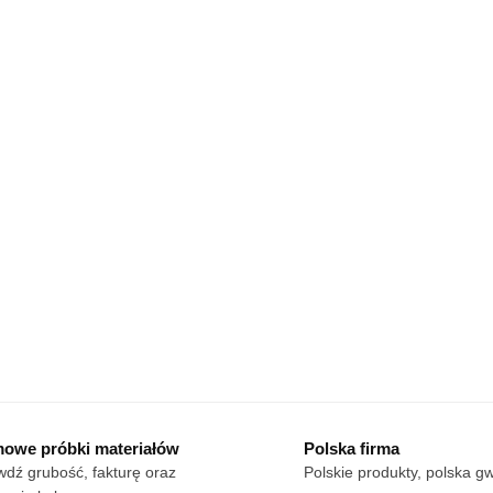
owe próbki materiałów
Polska firma
dź grubość, fakturę oraz
Polskie produkty, polska g