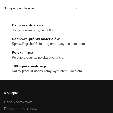
ma
wiele
wariantów.
Opcje
można
Darmowa dostawa
wybrać
dla zamówień powyżej 500 zł
na
stronie
Darmowe próbki materiałów
produktu
Sprawdź grubość, fakturę oraz nasycenie kolorem
Polska firma
Polskie produkty, polska gwarancja
100% personalizacji
Kazdy produkt dopasujemy wymiarem i kolorem
o sklepie
Dane kontaktowe
Regulamin zakupów