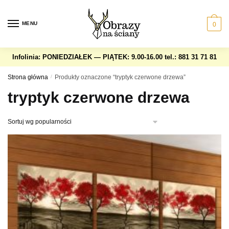
Skip
Skip
to
to
MENU
0
navigation
content
Infolinia: PONIEDZIAŁEK — PIĄTEK: 9.00-16.00
tel.: 881 31 71 81
Strona główna
/
Produkty oznaczone “tryptyk czerwone drzewa”
tryptyk czerwone drzewa