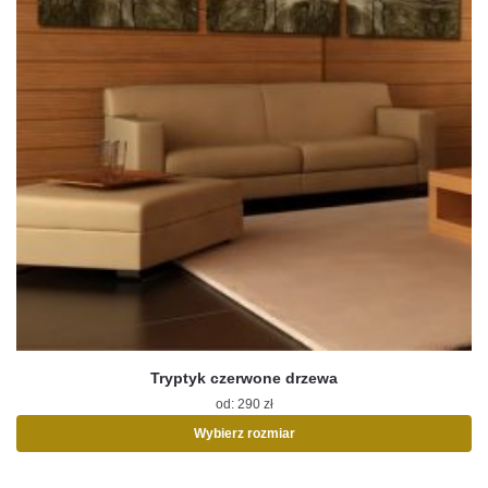
Tryptyk czerwone drzewa
od:
290
zł
Wybierz rozmiar
Ten
produkt