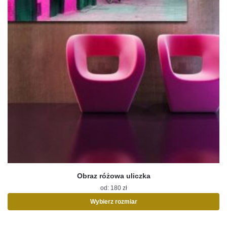
Obraz różowa uliczka
od:
180
zł
Wybierz rozmiar
Ten
produkt