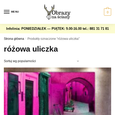
Skip
Skip
to
to
MENU
0
navigation
content
Infolinia: PONIEDZIAŁEK — PIĄTEK: 9.00-16.00
tel.: 881 31 71 81
Strona główna
/
Produkty oznaczone “różowa uliczka”
różowa uliczka