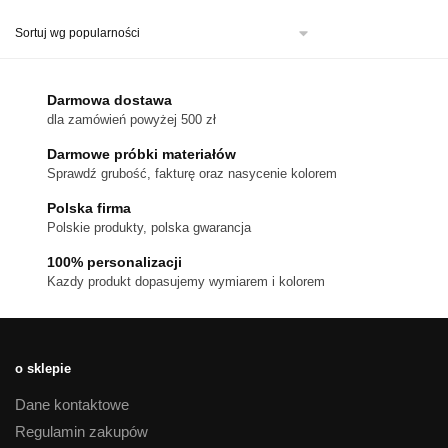
ma
wiele
wariantów.
Opcje
można
Darmowa dostawa
wybrać
dla zamówień powyżej 500 zł
na
stronie
Darmowe próbki materiałów
produktu
Sprawdź grubość, fakturę oraz nasycenie kolorem
Polska firma
Polskie produkty, polska gwarancja
100% personalizacji
Kazdy produkt dopasujemy wymiarem i kolorem
o sklepie
Dane kontaktowe
Regulamin zakupów