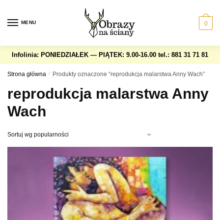
Skip
Skip
to
to
MENU
0
navigation
content
Infolinia: PONIEDZIAŁEK — PIĄTEK: 9.00-16.00
tel.: 881 31 71 81
Strona główna
/
Produkty oznaczone “reprodukcja malarstwa Anny Wach”
reprodukcja malarstwa Anny
Wach