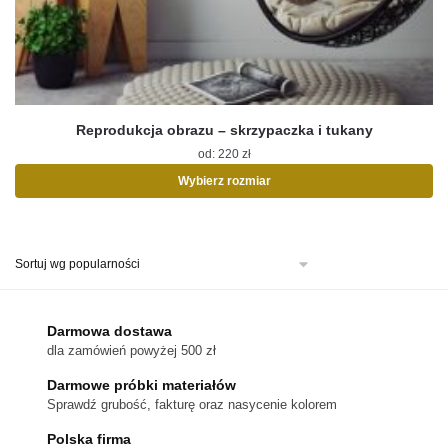
Reprodukcja obrazu – skrzypaczka i tukany
od:
220
zł
Wybierz rozmiar
Ten
produkt
ma
wiele
wariantów.
Opcje
można
Darmowa dostawa
wybrać
dla zamówień powyżej 500 zł
na
stronie
Darmowe próbki materiałów
produktu
Sprawdź grubość, fakturę oraz nasycenie kolorem
Polska firma