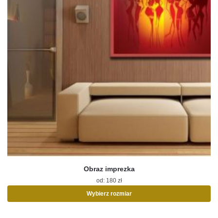
Obraz imprezka
od:
180
zł
Wybierz rozmiar
Ten
produkt