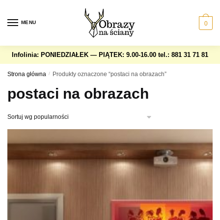
Skip
Skip
to
to
MENU
0
navigation
content
Infolinia: PONIEDZIAŁEK — PIĄTEK: 9.00-16.00
tel.: 881 31 71 81
Strona główna
/
Produkty oznaczone “postaci na obrazach”
postaci na obrazach