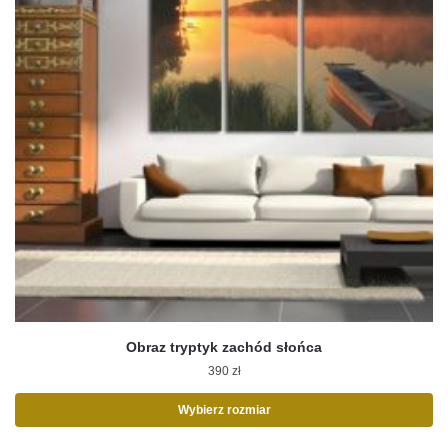
Obraz tryptyk zachód słońca
390
zł
Wybierz rozmiar
Ten