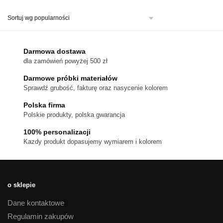
produkt
ma
wiele
wariantów.
Darmowa dostawa
Opcje
dla zamówień powyżej 500 zł
można
Darmowe próbki materiałów
wybrać
Sprawdź grubość, fakturę oraz nasycenie kolorem
na
stronie
Polska firma
Polskie produkty, polska gwarancja
produktu
100% personalizacji
Kazdy produkt dopasujemy wymiarem i kolorem
o sklepie
Dane kontaktowe
Regulamin zakupów