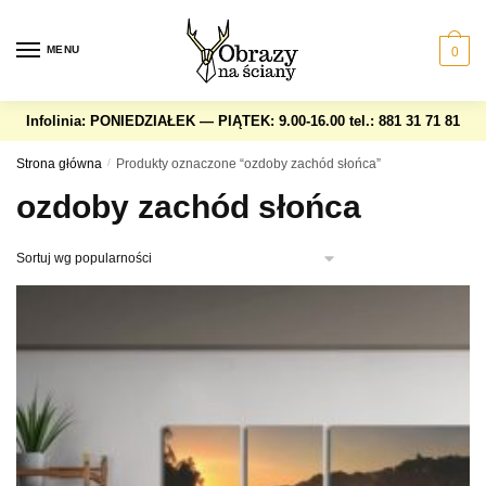
Skip
Skip
to
to
MENU
0
navigation
content
Infolinia: PONIEDZIAŁEK — PIĄTEK: 9.00-16.00
tel.: 881 31 71 81
Strona główna
/
Produkty oznaczone “ozdoby zachód słońca”
ozdoby zachód słońca