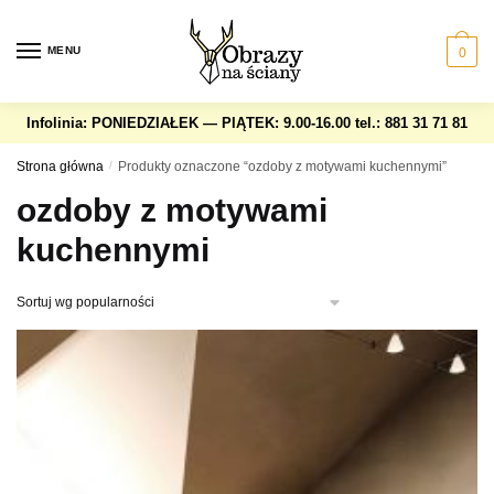
Skip
Skip
to
to
MENU
0
navigation
content
Infolinia: PONIEDZIAŁEK — PIĄTEK: 9.00-16.00
tel.: 881 31 71 81
Strona główna
/
Produkty oznaczone “ozdoby z motywami kuchennymi”
ozdoby z motywami
kuchennymi