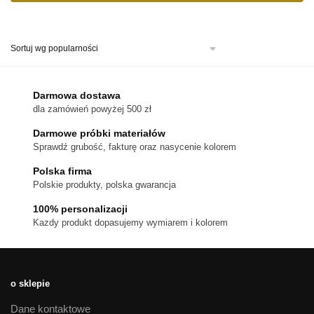
Ten
produkt
ma
wiele
wariantów.
Opcje
można
Darmowa dostawa
wybrać
dla zamówień powyżej 500 zł
na
stronie
Darmowe próbki materiałów
produktu
Sprawdź grubość, fakturę oraz nasycenie kolorem
Polska firma
Polskie produkty, polska gwarancja
100% personalizacji
Kazdy produkt dopasujemy wymiarem i kolorem
o sklepie
Dane kontaktowe