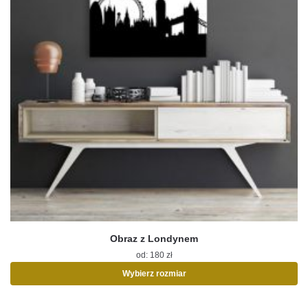
Obraz z Londynem
od:
180
zł
Wybierz rozmiar
Ten
produkt