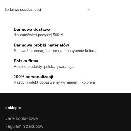
ma
wiele
wariantów.
Opcje
można
Darmowa dostawa
wybrać
dla zamówień powyżej 500 zł
na
stronie
Darmowe próbki materiałów
produktu
Sprawdź grubość, fakturę oraz nasycenie kolorem
Polska firma
Polskie produkty, polska gwarancja
100% personalizacji
Kazdy produkt dopasujemy wymiarem i kolorem
o sklepie
Dane kontaktowe
Regulamin zakupów