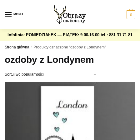
Skip
Skip
to
to
MENU
0
navigation
content
Infolinia: PONIEDZIAŁEK — PIĄTEK: 9.00-16.00
tel.: 881 31 71 81
Strona główna
/
Produkty oznaczone “ozdoby z Londynem”
ozdoby z Londynem