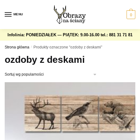
Skip
Skip
to
to
MENU
0
navigation
content
Infolinia: PONIEDZIAŁEK — PIĄTEK: 9.00-16.00
tel.: 881 31 71 81
Strona główna
/
Produkty oznaczone “ozdoby z deskami”
ozdoby z deskami