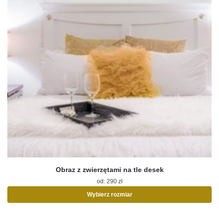
Obraz z zwierzętami na tle desek
od:
290
zł
Wybierz rozmiar
Ten
produkt