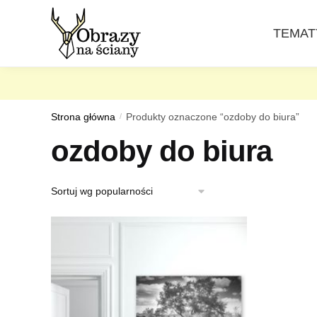
Skip
Skip
to
to
TEMAT
navigation
content
Strona główna
/
Produkty oznaczone “ozdoby do biura”
ozdoby do biura