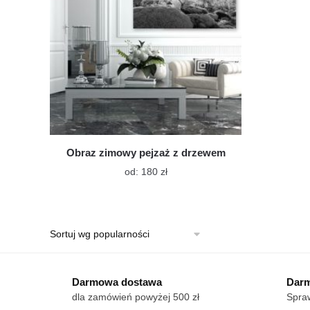
Obraz zimowy pejzaż z drzewem
Ten
od:
180
zł
produkt
ma
wiele
wariantów.
Opcje
można
wybrać
Darmowa dostawa
Darm
na
dla zamówień powyżej 500 zł
Spraw
stronie