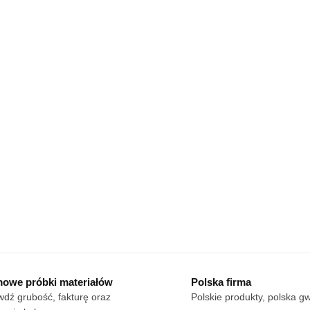
owe próbki materiałów
Polska firma
dź grubość, fakturę oraz
Polskie produkty, polska g