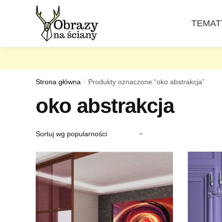
Skip
Skip
to
to
TEMAT
navigation
content
Strona główna
/
Produkty oznaczone “oko abstrakcja”
oko abstrakcja