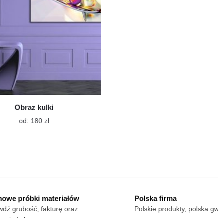
Obraz kulki
Ten
od:
180
zł
produkt
ma
wiele
wariantów.
Opcje
można
wybrać
owe próbki materiałów
Polska firma
na
dź grubość, fakturę oraz
Polskie produkty, polska g
stronie