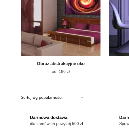
Obraz abstrakcyjne oko
Ten
od:
180
zł
produkt
ma
wiele
wariantów.
Opcje
można
wybrać
Darmowa dostawa
Darm
na
dla zamówień powyżej 500 zł
Spraw
stronie