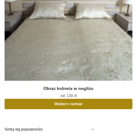
Obraz kobieta w negliżu
od:
130
zł
Wybierz rozmiar
Ten
produkt
ma
wiele
wariantów.