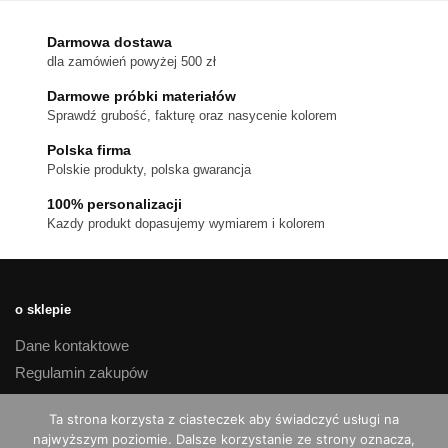
Opcje
można
Darmowa dostawa
wybrać
dla zamówień powyżej 500 zł
na
stronie
Darmowe próbki materiałów
produktu
Sprawdź grubość, fakturę oraz nasycenie kolorem
Polska firma
Polskie produkty, polska gwarancja
100% personalizacji
Kazdy produkt dopasujemy wymiarem i kolorem
o sklepie
Dane kontaktowe
Regulamin zakupów
Polityka prywatności
Ta strona korzysta z ciasteczek aby świadczyć usługi na
Czas realizacji i koszty dostawy
najwyższym poziomie. Dalsze korzystanie ze strony oznacza,