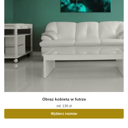
Obraz kobieta w futrze
od:
130
zł
Wybierz rozmiar
Ten
produkt