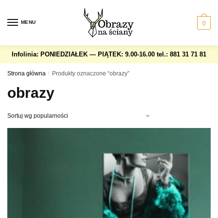
Skip
Skip
to
to
MENU
0
navigation
content
Infolinia: PONIEDZIAŁEK — PIĄTEK: 9.00-16.00
tel.: 881 31 71 81
Strona główna
/
Produkty oznaczone “obrazy”
obrazy