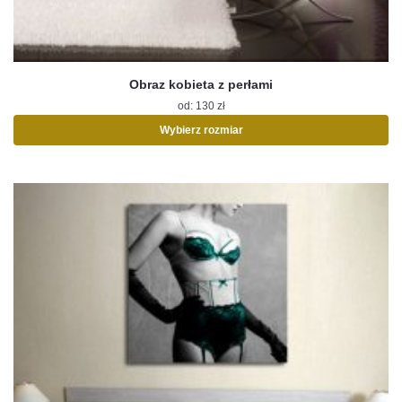
Obraz kobieta z perłami
od:
130
zł
Wybierz rozmiar
Ten
produkt
ma
wiele
wariantów.
Opcje
można
wybrać
na
stronie
produktu