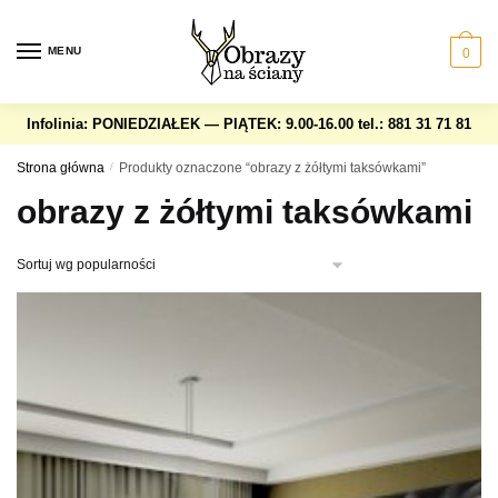
Skip
Skip
to
to
MENU
0
navigation
content
Infolinia: PONIEDZIAŁEK — PIĄTEK: 9.00-16.00
tel.: 881 31 71 81
Strona główna
/
Produkty oznaczone “obrazy z żółtymi taksówkami”
obrazy z żółtymi taksówkami