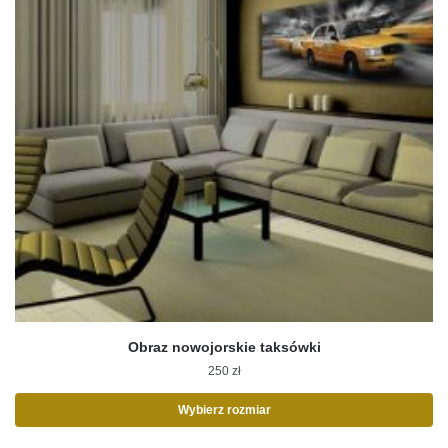
Obraz nowojorskie taksówki
250
zł
Wybierz rozmiar
Ten