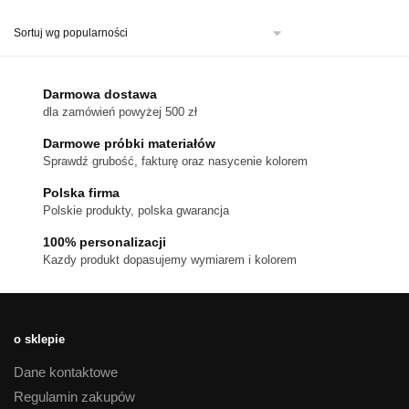
produkt
ma
wiele
wariantów.
Darmowa dostawa
Opcje
dla zamówień powyżej 500 zł
można
Darmowe próbki materiałów
wybrać
Sprawdź grubość, fakturę oraz nasycenie kolorem
na
stronie
Polska firma
Polskie produkty, polska gwarancja
produktu
100% personalizacji
Kazdy produkt dopasujemy wymiarem i kolorem
o sklepie
Dane kontaktowe
Regulamin zakupów