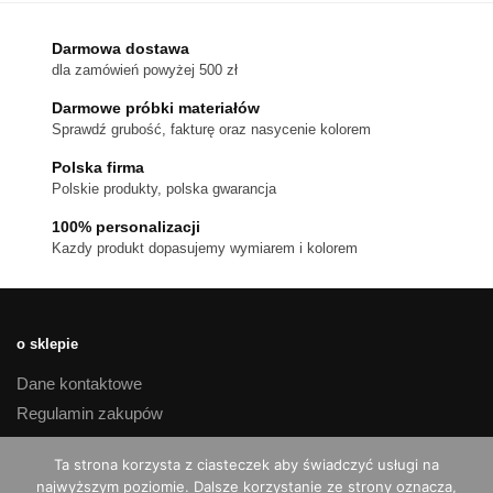
Opcje
można
Darmowa dostawa
wybrać
dla zamówień powyżej 500 zł
na
stronie
Darmowe próbki materiałów
produktu
Sprawdź grubość, fakturę oraz nasycenie kolorem
Polska firma
Polskie produkty, polska gwarancja
100% personalizacji
Kazdy produkt dopasujemy wymiarem i kolorem
o sklepie
Dane kontaktowe
Regulamin zakupów
Polityka prywatności
Ta strona korzysta z ciasteczek aby świadczyć usługi na
Czas realizacji i koszty dostawy
najwyższym poziomie. Dalsze korzystanie ze strony oznacza,