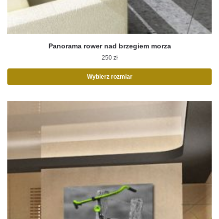
Panorama rower nad brzegiem morza
250
zł
Wybierz rozmiar
Ten
produkt
ma
wiele
wariantów.
Opcje
można
wybrać
na
stronie
produktu