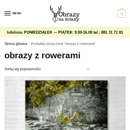
Skip
Skip
to
to
MENU
0
navigation
content
Infolinia: PONIEDZIAŁEK — PIĄTEK: 9.00-16.00
tel.: 881 31 71 81
Strona główna
/
Produkty oznaczone “obrazy z rowerami”
obrazy z rowerami