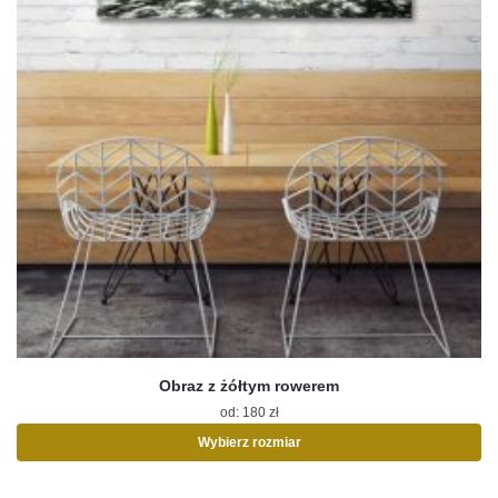
Obraz z żółtym rowerem
od:
180
zł
Wybierz rozmiar
Ten
produkt