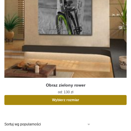
Obraz zielony rower
od:
130
zł
Wybierz rozmiar
Ten
produkt
ma
wiele
wariantów.