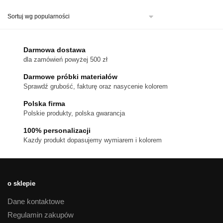
ma
wiele
wariantów.
Opcje
można
Darmowa dostawa
wybrać
dla zamówień powyżej 500 zł
na
stronie
Darmowe próbki materiałów
produktu
Sprawdź grubość, fakturę oraz nasycenie kolorem
Polska firma
Polskie produkty, polska gwarancja
100% personalizacji
Kazdy produkt dopasujemy wymiarem i kolorem
o sklepie
Dane kontaktowe
Regulamin zakupów