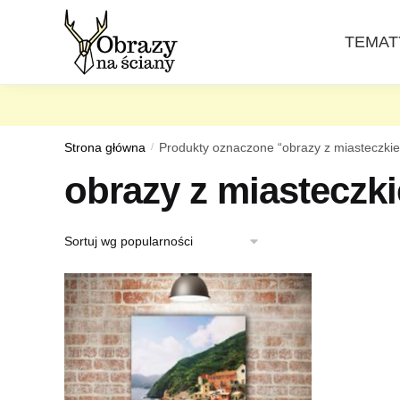
Skip
Skip
to
to
TEMAT
navigation
content
Strona główna
/
Produkty oznaczone “obrazy z miasteczki
obrazy z miasteczk