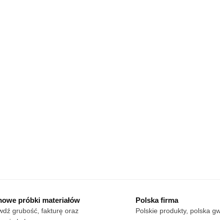
owe próbki materiałów
Polska firma
dź grubość, fakturę oraz
Polskie produkty, polska g