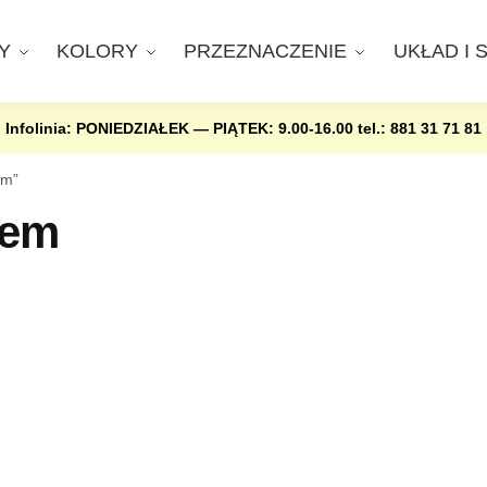
Y
KOLORY
PRZEZNACZENIE
UKŁAD I 
Infolinia: PONIEDZIAŁEK — PIĄTEK: 9.00-16.00
tel.: 881 31 71 81
em”
iem