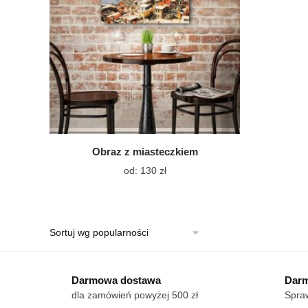
Obraz z miasteczkiem
Ten
od:
130
zł
produkt
ma
wiele
wariantów.
Opcje
można
wybrać
Darmowa dostawa
Darm
na
dla zamówień powyżej 500 zł
Spraw
stronie