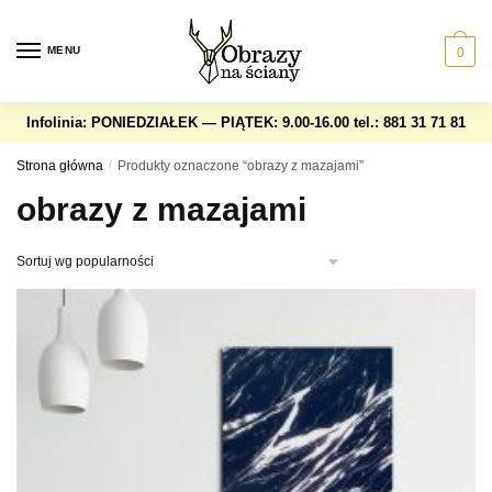
Skip
Skip
to
to
MENU
0
navigation
content
Infolinia: PONIEDZIAŁEK — PIĄTEK: 9.00-16.00
tel.: 881 31 71 81
Strona główna
/
Produkty oznaczone “obrazy z mazajami”
obrazy z mazajami