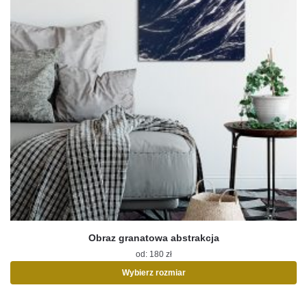
Obraz granatowa abstrakcja
od:
180
zł
Wybierz rozmiar
Ten
produkt