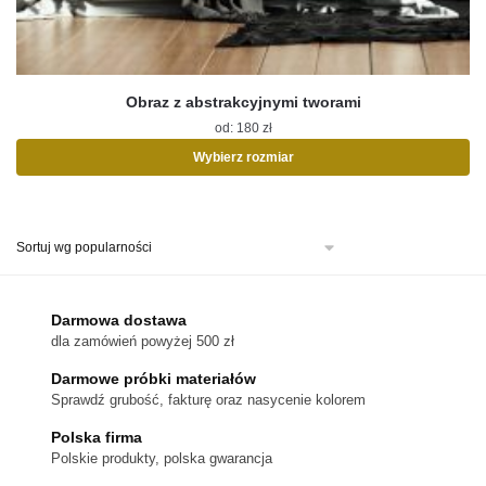
Obraz z abstrakcyjnymi tworami
od:
180
zł
Wybierz rozmiar
Ten
produkt
ma
wiele
wariantów.
Opcje
można
Darmowa dostawa
wybrać
dla zamówień powyżej 500 zł
na
stronie
Darmowe próbki materiałów
produktu
Sprawdź grubość, fakturę oraz nasycenie kolorem
Polska firma
Polskie produkty, polska gwarancja